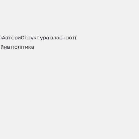
і
автори
структура власності
ійна політика