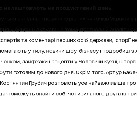
що налаштовують на продуктивний день.
уться актуальні новини із різних куточків України у 
ня у рубриці Актуальна тема, прогнози й аналітику,
пертів та коментарі перших осіб держави, історії не
магають у тилу, новини шоу-бізнесу і подробиці з 
нком, лайфхаки і рецепти у Чоловічій кухні, інтерв
 бути готовим до нового дня. Окрім того, Артур Бабе
ї, Костянтин Грубич розповість усе найважливіше про
чі зможуть знайти собі чотирилапого друга із при