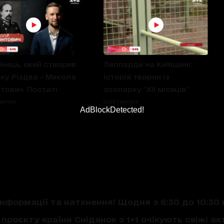
їнець, який створив
Леопарди на Київщині:
ку Різдва – Микола
історія тварин із
тович. Постаті
зоопарку "ХІІ місяців"
випуск
2023 1 випуск
AdBlockDetected!
нформації та натхнення! Щодня з 6:30 до 10:30 
проєкту країни Сніданок з 1+1 очікують свіжі акт