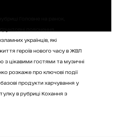
рубриці Головне на ранок,
 ґрунтовні пояснення
зламних українців, які
життя героїв нового часу в ЖВЛ
’ю з цікавими гостями та музичні
нко розкаже про ключові події
 базові продукти харчування у
тулку в рубриці Кохання з