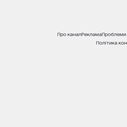
про канал
реклама
проблеми
політика ко