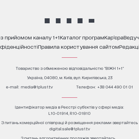
 з прийомом каналу 1+1
каталог програм
кар’єра
ведуч
нфіденційності
правила користування сайтом
редакц
Товариство з обмеженою відповідальністю "ВІЖН 1+1"
Україна, 04080, м. Київ, вул. Кирилівська, 23
е-mail:
media@1plus1.tv
Телефон:
+38 044 490 01 01
Ідентифікатор медіа в Реєстрі суб’єктів у сфері медіа:
L10-01914, R10-01810
З питань комерційної співпраці й розміщення реклами звертайтесь
digital.sale@1plus1.tv
З питань алгоритмічних продажів звертайтесь