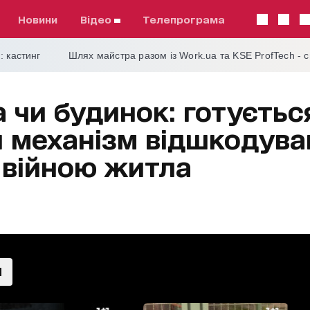
Новини
відео
телепрограма
: кастинг
Шлях майстра разом із Work.ua та KSE ProfTech - 
 чи будинок: готуєтьс
 механізм відшкодува
 війною житла