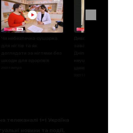
Чи небезпечна сушарка
Диво-порятунок: Під
для нігтів та як
завалами будинку у
доглядати за нігтями без
Дніпрі знайшли клітку з
шкоди для здоров'я
неушкодженою
шиншилою
2023 1 випуск
2023 1 випуск
на телеканалі 1+1 Україна
уальні новини та події,