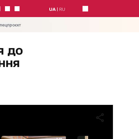
UA
RU
спецпроєкт
я до
ння