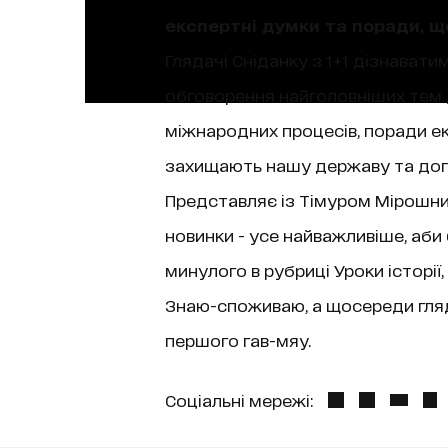
експертні думки та поради, 
Глядачі Сніданку з 1+1 дізнаватим
обговорення найголовніших тем д
міжнародних процесів, поради екс
захищають нашу державу та допо
Представляє із Тімуром Мірошниче
новинки - усе найважливіше, аби
минулого в рубриці Уроки історі
Знаю-споживаю, а щосереди гляда
першого гав-мяу.
Соціальні мережі: