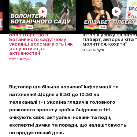
Волонтерство в
Історія успіху Елізабе
Ботанічного саду: чому
Гілберт, авторки хіта "
українці допомагають і як
молитися, кохати"
долучитися до
2023 1 випуск
активностей
2023 1 випуск
Відтепер ще більше корисної інформації та
натхнення! Щодня з 6:30 до 10:30 на
телеканалі 1+1 Україна глядачів головного
ранкового проєкту країни Сніданок з 1+1
очікують свіжі актуальні новини та події,
експертні думки та поради, що налаштовують
на продуктивний день.