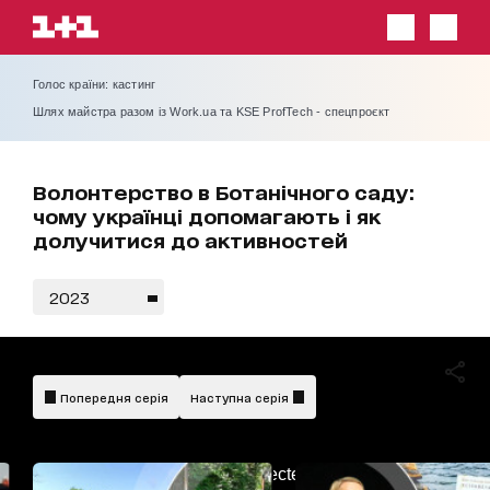
Голос країни: кастинг
Шлях майстра разом із Work.ua та KSE ProfTech - спецпроєкт
Волонтерство в Ботанічного саду:
чому українці допомагають і як
долучитися до активностей
2023
Попередня серія
Наступна серія
AdBlockDetected!