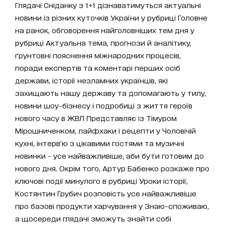
Глядачі Сніданку з 1+1 дізнаватимуться актуальні
новини із різних куточків України у рубриці Головне
на ранок, обговорення найголовніших тем дня у
рубриці Актуальна тема, прогнози й аналітику,
ґрунтовні пояснення міжнародних процесів,
поради експертів та коментарі перших осіб
держави, історії незламних українців, які
захищають нашу державу та допомагають у тилу,
новини шоу-бізнесу і подробиці з життя героїв
нового часу в ЖВЛ Представляє із Тімуром
Мірошниченком, лайфхаки і рецепти у Чоловічій
кухні, інтерв’ю з цікавими гостями та музичні
новинки - усе найважливіше, аби бути готовим до
нового дня. Окрім того, Артур Бабенко розкаже про
ключові події минулого в рубриці Уроки історії,
Костянтин Грубич розповість усе найважливіше
про базові продукти харчування у Знаю-споживаю,
а щосереди глядачі зможуть знайти собі