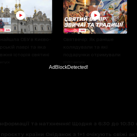
найшла СБУ в Києво-
Святвечір: Як раніше
рській лаврі та яка
колядували та які
вжня історія святині
подарунки отримували
випуск
2023 1 випуск
AdBlockDetected!
нформації та натхнення! Щодня з 6:30 до 10:30 
проєкту країни Сніданок з 1+1 очікують свіжі акт