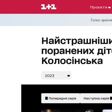
проєкти
Голос країни
Найстрашніши
поранених діт
Колосінська
2023
Попередня серія
Наступна серія