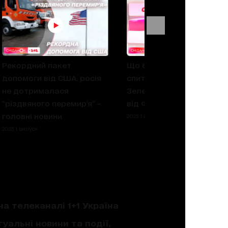
Рекордний пакет
Що б діти України хотіли
допомоги від США, росія
спитати в пана
не дотрималася
Зеленського – опитуванн
"різдвяного перемир'я" –
від Фросі
головні новини
2023 1 випуск
2023 1 випуск
на телеканалі 1+1 Україна
уальні новини та події,