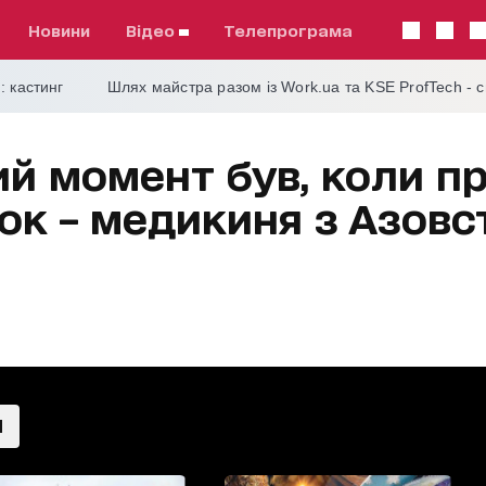
Новини
відео
телепрограма
: кастинг
Шлях майстра разом із Work.ua та KSE ProfTech - 
й момент був, коли п
ок – медикиня з Азовст