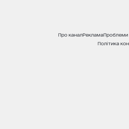
про канал
реклама
проблеми
політика ко