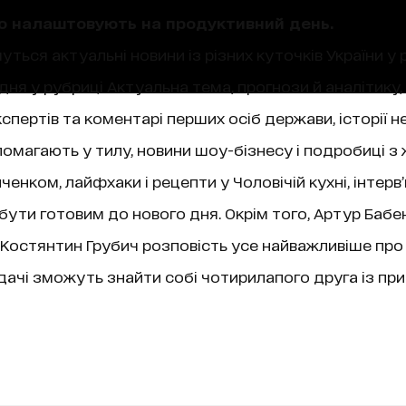
що налаштовують на продуктивний день.
уться актуальні новини із різних куточків України у 
ня у рубриці Актуальна тема, прогнози й аналітику,
пертів та коментарі перших осіб держави, історії не
магають у тилу, новини шоу-бізнесу і подробиці з 
нком, лайфхаки і рецепти у Чоловічій кухні, інтерв
 бути готовим до нового дня. Окрім того, Артур Бабе
ї, Костянтин Грубич розповість усе найважливіше про
чі зможуть знайти собі чотирилапого друга із при