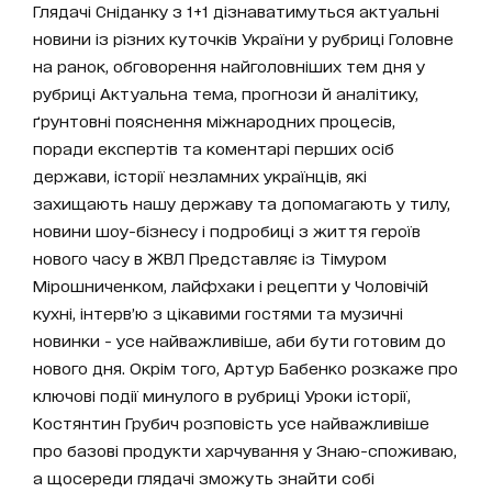
Глядачі Сніданку з 1+1 дізнаватимуться актуальні
новини із різних куточків України у рубриці Головне
на ранок, обговорення найголовніших тем дня у
рубриці Актуальна тема, прогнози й аналітику,
ґрунтовні пояснення міжнародних процесів,
поради експертів та коментарі перших осіб
держави, історії незламних українців, які
захищають нашу державу та допомагають у тилу,
новини шоу-бізнесу і подробиці з життя героїв
нового часу в ЖВЛ Представляє із Тімуром
Мірошниченком, лайфхаки і рецепти у Чоловічій
кухні, інтерв’ю з цікавими гостями та музичні
новинки - усе найважливіше, аби бути готовим до
нового дня. Окрім того, Артур Бабенко розкаже про
ключові події минулого в рубриці Уроки історії,
Костянтин Грубич розповість усе найважливіше
про базові продукти харчування у Знаю-споживаю,
а щосереди глядачі зможуть знайти собі