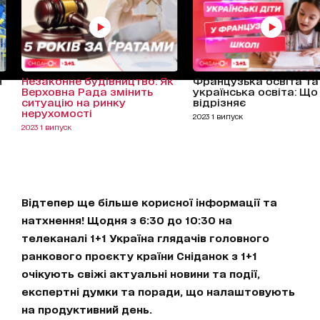
н
Незаконне будівництво: Як
Французька освіта та
Верховна Рада змінить
українська освіта: Що 
ситуацію на ринку
відрізняє
нерухомості
2023 1 випуск
2023 1 випуск
Відтепер ще більше корисної інформації та
натхнення! Щодня з 6:30 до 10:30 на
телеканалі 1+1 Україна глядачів головного
ранкового проєкту країни Сніданок з 1+1
очікують свіжі актуальні новини та події,
експертні думки та поради, що налаштовують
на продуктивний день.