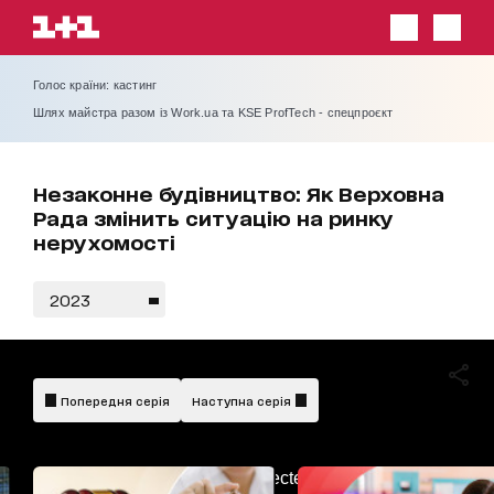
Голос країни: кастинг
Шлях майстра разом із Work.ua та KSE ProfTech - спецпроєкт
Незаконне будівництво: Як Верховна
Рада змінить ситуацію на ринку
нерухомості
2023
Попередня серія
Наступна серія
AdBlockDetected!