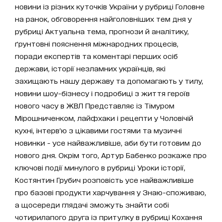
новини із різних куточків України у рубриці Головне
на ранок, обговорення найголовніших тем дня у
рубриці Актуальна тема, прогнози й аналітику,
ґрунтовні пояснення міжнародних процесів,
поради експертів та коментарі перших осіб
держави, історії незламних українців, які
захищають нашу державу та допомагають у тилу,
новини шоу-бізнесу і подробиці з життя героїв
нового часу в ЖВЛ Представляє із Тімуром
Мірошниченком, лайфхаки і рецепти у Чоловічій
кухні, інтерв’ю з цікавими гостями та музичні
новинки - усе найважливіше, аби бути готовим до
нового дня. Окрім того, Артур Бабенко розкаже про
ключові події минулого в рубриці Уроки історії,
Костянтин Грубич розповість усе найважливіше
про базові продукти харчування у Знаю-споживаю,
а щосереди глядачі зможуть знайти собі
чотирилапого друга із притулку в рубриці Кохання