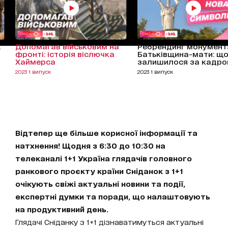
:
Допомагав військовим на
Ребрендинг монумент
фронті: історія віслючка
Батьківщина-мати: щ
Хаймерса
залишилося за кадр
2023 1 випуск
2023 1 випуск
Відтепер ще більше корисної інформації та
натхнення! Щодня з 6:30 до 10:30 на
телеканалі 1+1 Україна глядачів головного
ранкового проєкту країни Сніданок з 1+1
очікують свіжі актуальні новини та події,
експертні думки та поради, що налаштовують
на продуктивний день.
Глядачі Сніданку з 1+1 дізнаватимуться актуальні