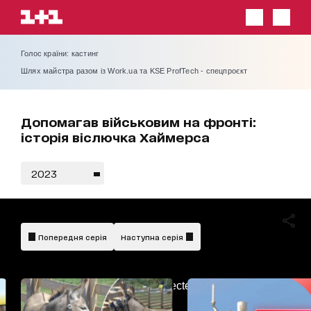
Голос країни: кастинг
Шлях майстра разом із Work.ua та KSE ProfTech - спецпроєкт
Допомагав військовим на фронті:
історія віслючка Хаймерса
2023
Попередня серія
Наступна серія
AdBlockDetected!