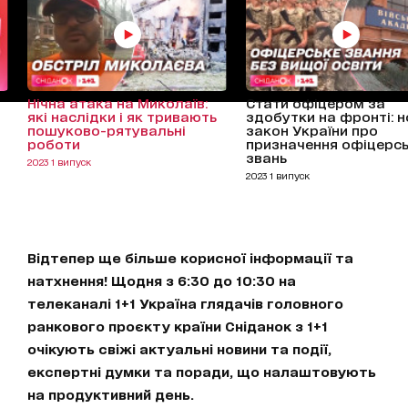
Нічна атака на Миколаїв:
Стати офіцером за
які наслідки і як тривають
здобутки на фронті: 
пошуково-рятувальні
закон України про
роботи
призначення офіцерс
звань
2023 1 випуск
2023 1 випуск
Відтепер ще більше корисної інформації та
натхнення! Щодня з 6:30 до 10:30 на
телеканалі 1+1 Україна глядачів головного
ранкового проєкту країни Сніданок з 1+1
очікують свіжі актуальні новини та події,
експертні думки та поради, що налаштовують
на продуктивний день.