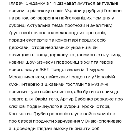
Глядачі Сніданку з 1+1 дізнаватимуться актуальні
новини із різних куточків України у рубриці Головне
на ранок, обговорення найголовніших тем дня у
рубриці Актуальна тема, прогнози й аналітику,
ґрунтовні пояснення міжнародних процесів,
поради експертів та коментарі перших осіб
держави, історії незламних українців, які
захищають нашу державу та допомагають у тилу,
новини шоу-бізнесу і подробиці з життя героїв
нового часу в ЖВЛ Представляє із Тімуром
Мірошниченком, лайфхаки і рецепти у Чоловічій
кухні, інтерв’ю з цікавими гостями та музичні
новинки - усе найважливіше, аби бути готовим до
нового дня. Окрім того, Артур Бабенко розкаже про
ключові події минулого в рубриці Уроки історії,
Костянтин Грубич розповість усе найважливіше
про базові продукти харчування у Знаю-споживаю,
а щосереди глядачі зможуть знайти собі