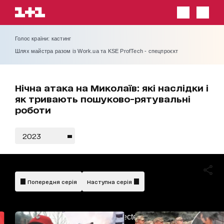
Голос країни: кастинг
Шлях майстра разом із Work.ua та KSE ProfTech - спецпроєкт
Нічна атака на Миколаїв: які наслідки і
як тривають пошуково-рятувальні
роботи
2023
Попередня серія
Наступна серія
AdBlockDetected!