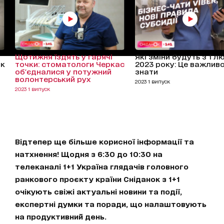
Щотижня їздять у гарячі
Які зміни будуть з 1 л
ок
точки: стоматологи Черкас
2023 року: Це важлив
об'єдналися у потужний
знати
волонтерський рух
2023 1 випуск
2023 1 випуск
Відтепер ще більше корисної інформації та
натхнення! Щодня з 6:30 до 10:30 на
телеканалі 1+1 Україна глядачів головного
ранкового проєкту країни Сніданок з 1+1
очікують свіжі актуальні новини та події,
експертні думки та поради, що налаштовують
на продуктивний день.