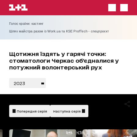
Голос країни: кастинг
Шлях майстра разом із Work.ua та KSE ProfTech - спецпроєкт
Щотижня їздять у гарячі точки:
стоматологи Черкас об'єдналися у
потужний волонтерський рух
2023
Попередня серія
Наступна серія
AdBlockDetected!