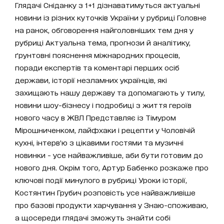
Глядачі Сніданку з 1+1 дізнаватимуться актуальні
новини із різних куточків України у рубриці Головне
на ранок, обговорення найголовніших тем дня у
рубриці Актуальна тема, прогнози й аналітику,
ґрунтовні пояснення міжнародних процесів,
поради експертів та коментарі перших осіб
держави, історії незламних українців, які
захищають нашу державу та допомагають у тилу,
новини шоу-бізнесу і подробиці з життя героїв
нового часу в ЖВЛ Представляє із Тімуром
Мірошниченком, лайфхаки і рецепти у Чоловічій
кухні, інтерв’ю з цікавими гостями та музичні
новинки - усе найважливіше, аби бути готовим до
нового дня. Окрім того, Артур Бабенко розкаже про
ключові події минулого в рубриці Уроки історії,
Костянтин Грубич розповість усе найважливіше
про базові продукти харчування у Знаю-споживаю,
а щосереди глядачі зможуть знайти собі