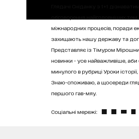
Глядачі Сніданку з 1+1 дізнаватим
обговорення найголовніших тем д
міжнародних процесів, поради екс
захищають нашу державу та допо
Представляє із Тімуром Мірошниче
новинки - усе найважливіше, аби
минулого в рубриці Уроки історі
Знаю-споживаю, а щосереди гляда
першого гав-мяу.
Соціальні мережі: