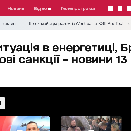
Новини
відео
телепрограма
: кастинг
Шлях майстра разом із Work.ua та KSE ProfTech - 
туація в енергетиці, 
ові санкції – новини 1