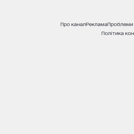
про канал
реклама
проблеми
політика ко