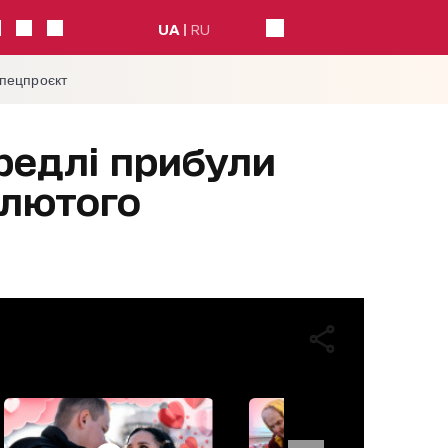
UA
RU
спецпроєкт
Бредлі прибули
3 лютого