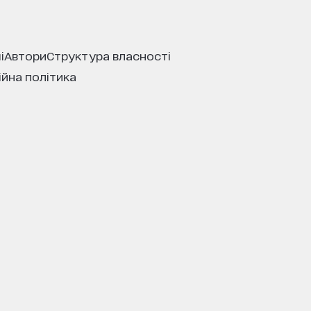
і
автори
структура власності
ійна політика