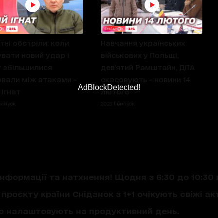
тні обстріли: коли
Навчання українських
увати новий удар і
військових у Польщі,
 збільшилися
дев'ятий Рамштайн, ДПА
рвали між атаками –
скасовують – новини 14
AdBlockDetected!
 Ігнат
лютого
випуск
2023 1 випуск
нформації та натхнення! Щодня з 6:30 до 10:30 
проєкту країни Сніданок з 1+1 очікують свіжі акт
що налаштовують на продуктивний день.