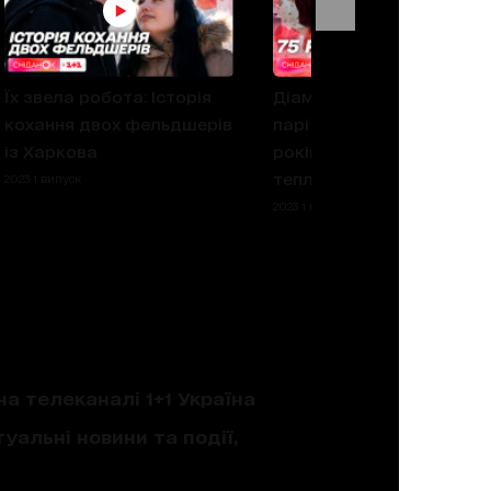
Їх звела робота: Історія
Діамантові молодята: Я
кохання двох фельдшерів
парі вдалося стільки
із Харкова
років втримати затишок
тепло й любов у сім'ї
2023 1 випуск
2023 1 випуск
на телеканалі 1+1 Україна
уальні новини та події,