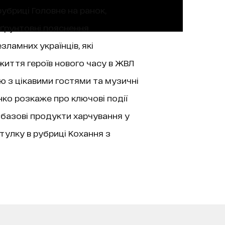
рубриці Головне на ранок,
 ґрунтовні пояснення
зламних українців, які
життя героїв нового часу в ЖВЛ
’ю з цікавими гостями та музичні
нко розкаже про ключові події
 базові продукти харчування у
тулку в рубриці Кохання з