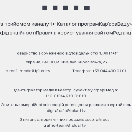
 з прийомом каналу 1+1
каталог програм
кар’єра
ведуч
нфіденційності
правила користування сайтом
редакц
Товариство з обмеженою відповідальністю "ВІЖН 1+1"
Україна, 04080, м. Київ, вул. Кирилівська, 23
е-mail:
media@1plus1.tv
Телефон:
+38 044 490 01 01
Ідентифікатор медіа в Реєстрі суб’єктів у сфері медіа:
L10-01914, R10-01810
З питань комерційної співпраці й розміщення реклами звертайтесь
digital.sale@1plus1.tv
З питань алгоритмічних продажів звертайтесь
traffic-team@1plus1.tv