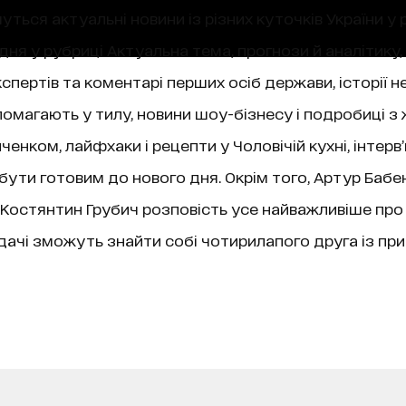
уться актуальні новини із різних куточків України у 
ня у рубриці Актуальна тема, прогнози й аналітику,
пертів та коментарі перших осіб держави, історії не
магають у тилу, новини шоу-бізнесу і подробиці з 
нком, лайфхаки і рецепти у Чоловічій кухні, інтерв
 бути готовим до нового дня. Окрім того, Артур Бабе
ї, Костянтин Грубич розповість усе найважливіше про
чі зможуть знайти собі чотирилапого друга із при