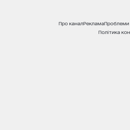
про канал
реклама
проблеми
політика ко