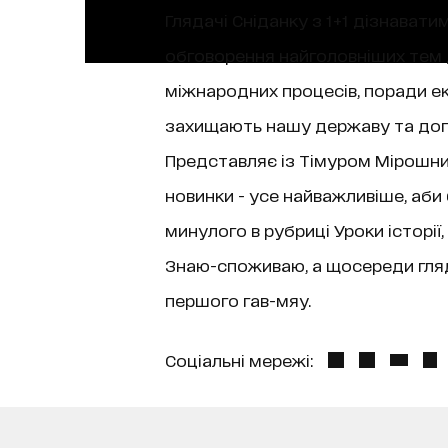
Глядачі Сніданку з 1+1 дізнаватим
обговорення найголовніших тем д
міжнародних процесів, поради екс
захищають нашу державу та допо
Представляє із Тімуром Мірошниче
новинки - усе найважливіше, аби
минулого в рубриці Уроки історі
Знаю-споживаю, а щосереди гляда
першого гав-мяу.
Соціальні мережі: