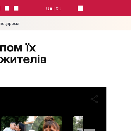
UA
RU
спецпроєкт
пом їх
 жителів