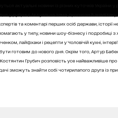
уться актуальні новини із різних куточків України у 
ня у рубриці Актуальна тема, прогнози й аналітику,
пертів та коментарі перших осіб держави, історії не
магають у тилу, новини шоу-бізнесу і подробиці з 
нком, лайфхаки і рецепти у Чоловічій кухні, інтерв
 бути готовим до нового дня. Окрім того, Артур Бабе
ї, Костянтин Грубич розповість усе найважливіше про
чі зможуть знайти собі чотирилапого друга із при