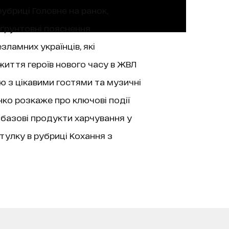
рубриці Головне на ранок,
 ґрунтовні пояснення
зламних українців, які
життя героїв нового часу в ЖВЛ
’ю з цікавими гостями та музичні
нко розкаже про ключові події
 базові продукти харчування у
тулку в рубриці Кохання з