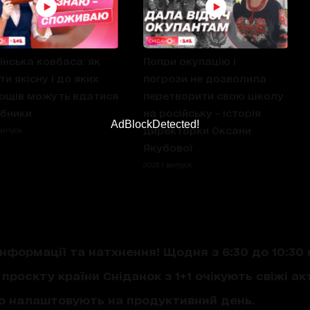
їнська ковбаса: як
Попри окупацію і
ти якісну і до яких
погрози не дозволила
ощів можуть вдатися
перетворити свою школу
бники
на російську – історія
AdBlockDetected!
директорки Оксани
випуск
Якубової
2023 1 випуск
нформації та натхнення! Щодня з 6:30 до 10:30 
проєкту країни Сніданок з 1+1 очікують свіжі акт
що налаштовують на продуктивний день.