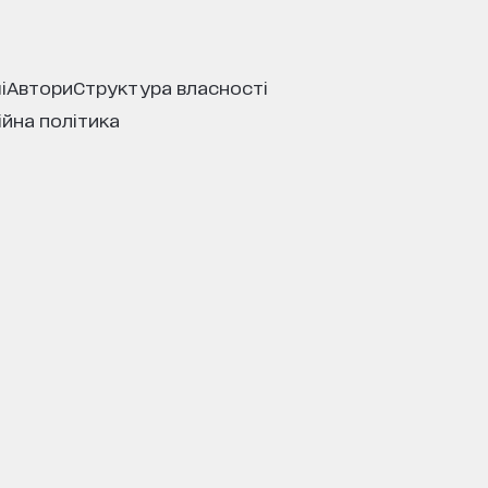
і
автори
структура власності
ійна політика