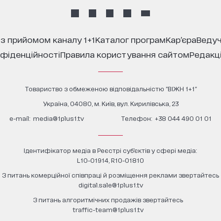
 з прийомом каналу 1+1
каталог програм
кар’єра
ведуч
нфіденційності
правила користування сайтом
редакц
Товариство з обмеженою відповідальністю "ВІЖН 1+1"
Україна, 04080, м. Київ, вул. Кирилівська, 23
е-mail:
media@1plus1.tv
Телефон:
+38 044 490 01 01
Ідентифікатор медіа в Реєстрі суб’єктів у сфері медіа:
L10-01914, R10-01810
З питань комерційної співпраці й розміщення реклами звертайтесь
digital.sale@1plus1.tv
З питань алгоритмічних продажів звертайтесь
traffic-team@1plus1.tv