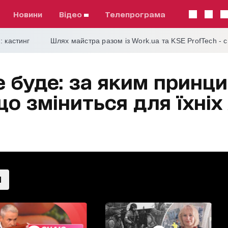
Новини
відео
телепрограма
: кастинг
Шлях майстра разом із Work.ua та KSE ProfTech - 
 буде: за яким принци
що зміниться для їхніх