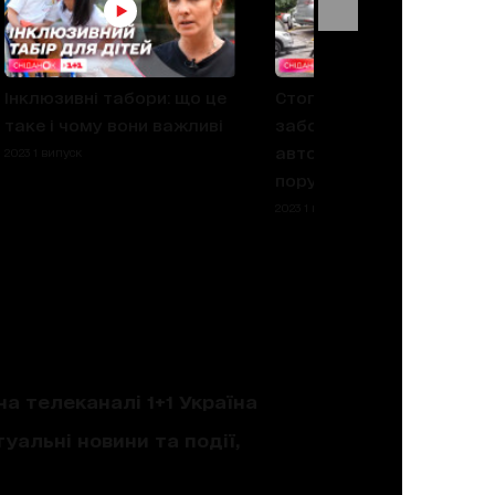
Інклюзивні табори: що це
Стоп евакуація: чи
таке і чому вони важливі
заборонять евакуювати
авто і чи не побільшає
2023 1 випуск
порушників
2023 1 випуск
на телеканалі 1+1 Україна
уальні новини та події,