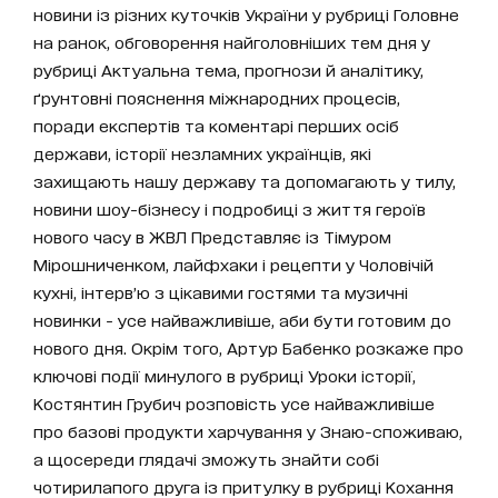
новини із різних куточків України у рубриці Головне
на ранок, обговорення найголовніших тем дня у
рубриці Актуальна тема, прогнози й аналітику,
ґрунтовні пояснення міжнародних процесів,
поради експертів та коментарі перших осіб
держави, історії незламних українців, які
захищають нашу державу та допомагають у тилу,
новини шоу-бізнесу і подробиці з життя героїв
нового часу в ЖВЛ Представляє із Тімуром
Мірошниченком, лайфхаки і рецепти у Чоловічій
кухні, інтерв’ю з цікавими гостями та музичні
новинки - усе найважливіше, аби бути готовим до
нового дня. Окрім того, Артур Бабенко розкаже про
ключові події минулого в рубриці Уроки історії,
Костянтин Грубич розповість усе найважливіше
про базові продукти харчування у Знаю-споживаю,
а щосереди глядачі зможуть знайти собі
чотирилапого друга із притулку в рубриці Кохання