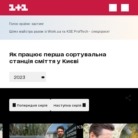
Голос країни: кастинг
Шлях майстра разом із Work.ua та KSE ProfTech - спецпроєкт
Як працює перша сортувальна
станція сміття у Києві
2023
Попередня серія
Наступна серія
AdBlockDetected!