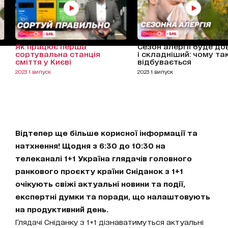
Як працює перша
Сезон алергії буде д
сортувальна станція
і складніший: чому та
сміття у Києві
відбувається
2023 1 випуск
2023 1 випуск
Відтепер ще більше корисної інформації та
натхнення! Щодня з 6:30 до 10:30 на
телеканалі 1+1 Україна глядачів головного
ранкового проєкту країни Сніданок з 1+1
очікують свіжі актуальні новини та події,
експертні думки та поради, що налаштовують
на продуктивний день.
Глядачі Сніданку з 1+1 дізнаватимуться актуальні