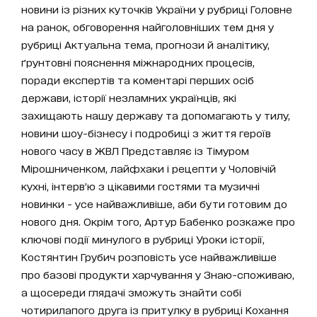
новини із різних куточків України у рубриці Головне
на ранок, обговорення найголовніших тем дня у
рубриці Актуальна тема, прогнози й аналітику,
ґрунтовні пояснення міжнародних процесів,
поради експертів та коментарі перших осіб
держави, історії незламних українців, які
захищають нашу державу та допомагають у тилу,
новини шоу-бізнесу і подробиці з життя героїв
нового часу в ЖВЛ Представляє із Тімуром
Мірошниченком, лайфхаки і рецепти у Чоловічій
кухні, інтерв’ю з цікавими гостями та музичні
новинки - усе найважливіше, аби бути готовим до
нового дня. Окрім того, Артур Бабенко розкаже про
ключові події минулого в рубриці Уроки історії,
Костянтин Грубич розповість усе найважливіше
про базові продукти харчування у Знаю-споживаю,
а щосереди глядачі зможуть знайти собі
чотирилапого друга із притулку в рубриці Кохання