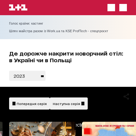
Голос країни: кастинг
Шлях майстра разом із Work.ua та KSE ProfTech - спецпроєкт
Де дорожче накрити новорчний стіл:
в Україні чи в Польщі
2023
Попередня серія
Наступна серія
AdBlockDetected!