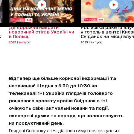
Де дорожче накрити
Російська ракета влу
новорчний стіл: в Україні чи
у готель в центрі Києв
к
в Польщі
Сніданок на місці влу
2023 1 випуск
2023 1 випуск
Відтепер ще більше корисної інформації та
натхнення! Щодня з 6:30 до 10:30 на
телеканалі 1+1 Україна глядачів головного
ранкового проєкту країни Сніданок з 1+1
очікують свіжі актуальні новини та події,
експертні думки та поради, що налаштовують
на продуктивний день.
Глядачі Сніданку з 1+1 дізнаватимуться актуальні