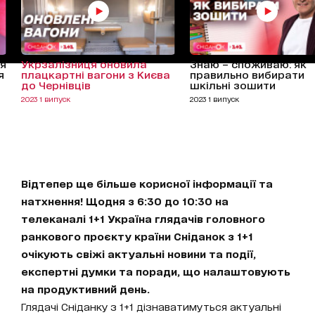
ця
Укрзалізниця оновила
Знаю – споживаю: як
я
плацкартні вагони з Києва
правильно вибирати
до Чернівців
шкільні зошити
2023 1 випуск
2023 1 випуск
Відтепер ще більше корисної інформації та
натхнення! Щодня з 6:30 до 10:30 на
телеканалі 1+1 Україна глядачів головного
ранкового проєкту країни Сніданок з 1+1
очікують свіжі актуальні новини та події,
експертні думки та поради, що налаштовують
на продуктивний день.
Глядачі Сніданку з 1+1 дізнаватимуться актуальні