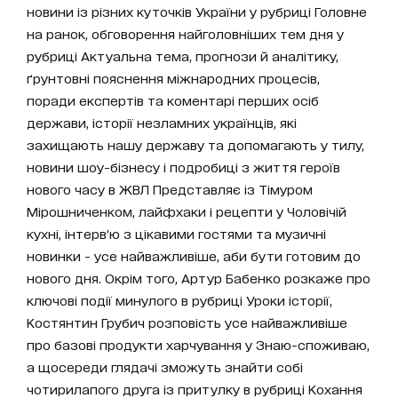
новини із різних куточків України у рубриці Головне
на ранок, обговорення найголовніших тем дня у
рубриці Актуальна тема, прогнози й аналітику,
ґрунтовні пояснення міжнародних процесів,
поради експертів та коментарі перших осіб
держави, історії незламних українців, які
захищають нашу державу та допомагають у тилу,
новини шоу-бізнесу і подробиці з життя героїв
нового часу в ЖВЛ Представляє із Тімуром
Мірошниченком, лайфхаки і рецепти у Чоловічій
кухні, інтерв’ю з цікавими гостями та музичні
новинки - усе найважливіше, аби бути готовим до
нового дня. Окрім того, Артур Бабенко розкаже про
ключові події минулого в рубриці Уроки історії,
Костянтин Грубич розповість усе найважливіше
про базові продукти харчування у Знаю-споживаю,
а щосереди глядачі зможуть знайти собі
чотирилапого друга із притулку в рубриці Кохання