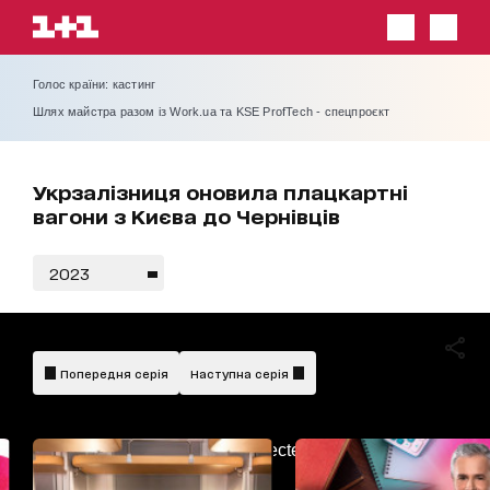
Голос країни: кастинг
Шлях майстра разом із Work.ua та KSE ProfTech - спецпроєкт
Укрзалізниця оновила плацкартні
вагони з Києва до Чернівців
2023
Попередня серія
Наступна серія
AdBlockDetected!