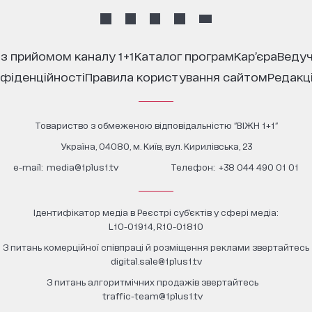
 з прийомом каналу 1+1
каталог програм
кар’єра
ведуч
нфіденційності
правила користування сайтом
редакц
Товариство з обмеженою відповідальністю "ВІЖН 1+1"
Україна, 04080, м. Київ, вул. Кирилівська, 23
е-mail:
media@1plus1.tv
Телефон:
+38 044 490 01 01
Ідентифікатор медіа в Реєстрі суб’єктів у сфері медіа:
L10-01914, R10-01810
З питань комерційної співпраці й розміщення реклами звертайтесь
digital.sale@1plus1.tv
З питань алгоритмічних продажів звертайтесь
traffic-team@1plus1.tv