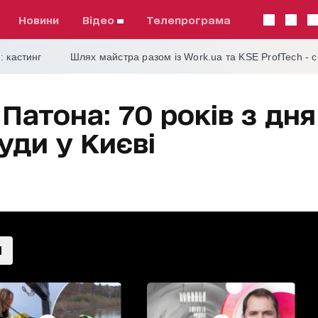
Новини
відео
телепрограма
: кастинг
Шлях майстра разом із Work.ua та KSE ProfTech - 
Патона: 70 років з дня
уди у Києві