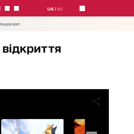
UA
RU
спецпроєкт
 відкриття