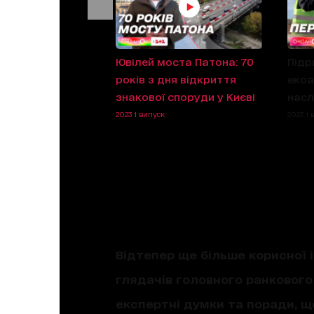
Циганков
Ювілей моста Патона: 70
Підр
 Ла Лізі,
років з дня відкриття
екоа
кий тренує
знакової споруди у Києві
насл
Цікаво про
2023 1 випуск
2023 1 
Відтепер ще більше корисної і
глядачів головного ранкового 
експертні думки та поради, 