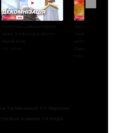
У столиці демонтували
Листопад без цукру: як
зірку з обеліска Місто-
триває челендж –
герой Київ
дієтолог Наталія
Самойленко
2023 1 випуск
2023 1 випуск
на телеканалі 1+1 Україна
уальні новини та події,