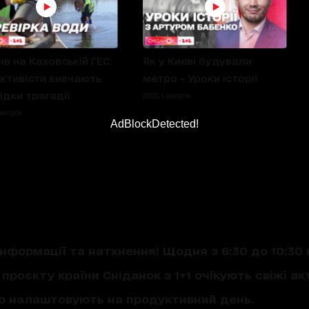
ив на Каховській ГЕС:
Як у Києві будували
ктивісти вивчають
метро – Уроки історії
ідки трагедії
2023 1 випуск
випуск
AdBlockDetected!
нформації та натхнення! Щодня з 6:30 до 10:30 
проєкту країни Сніданок з 1+1 очікують свіжі акт
що налаштовують на продуктивний день.