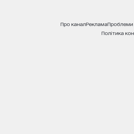
про канал
реклама
проблеми
політика ко