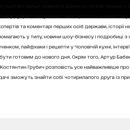
уться актуальні новини із різних куточків України у 
ня у рубриці Актуальна тема, прогнози й аналітику,
пертів та коментарі перших осіб держави, історії не
магають у тилу, новини шоу-бізнесу і подробиці з 
нком, лайфхаки і рецепти у Чоловічій кухні, інтерв
 бути готовим до нового дня. Окрім того, Артур Бабе
ї, Костянтин Грубич розповість усе найважливіше про
чі зможуть знайти собі чотирилапого друга із при