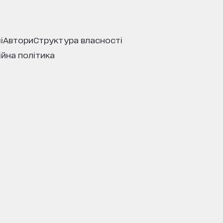
і
автори
структура власності
ійна політика