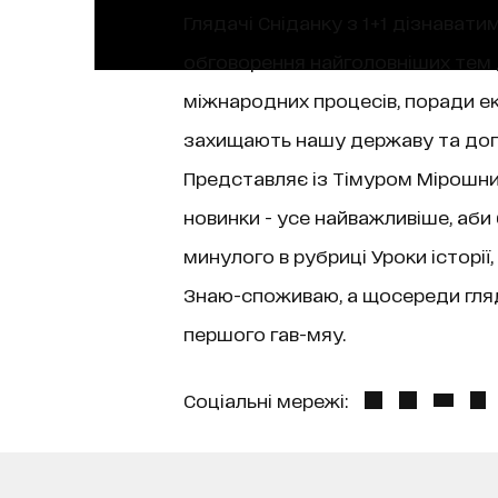
Глядачі Сніданку з 1+1 дізнаватим
обговорення найголовніших тем д
міжнародних процесів, поради екс
захищають нашу державу та допо
Представляє із Тімуром Мірошниче
новинки - усе найважливіше, аби
минулого в рубриці Уроки історі
Знаю-споживаю, а щосереди гляда
першого гав-мяу.
Соціальні мережі: