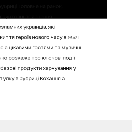
рубриці Головне на ранок,
 ґрунтовні пояснення
зламних українців, які
життя героїв нового часу в ЖВЛ
’ю з цікавими гостями та музичні
нко розкаже про ключові події
 базові продукти харчування у
тулку в рубриці Кохання з