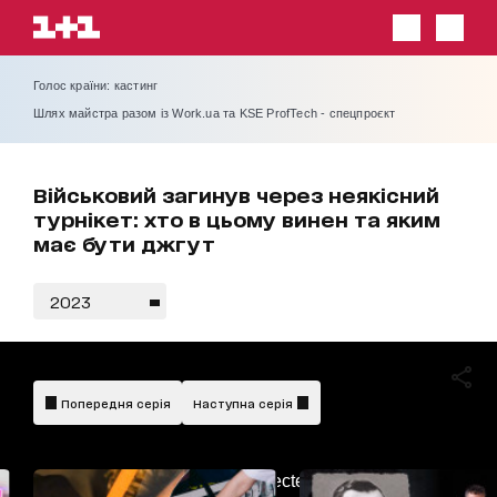
Голос країни: кастинг
Шлях майстра разом із Work.ua та KSE ProfTech - спецпроєкт
Військовий загинув через неякісний
турнікет: хто в цьому винен та яким
має бути джгут
2023
Попередня серія
Наступна серія
AdBlockDetected!