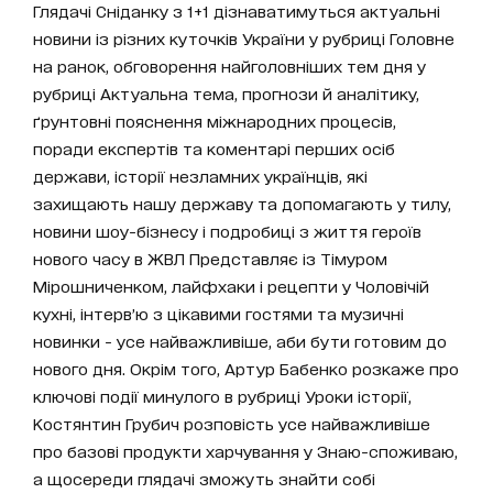
Глядачі Сніданку з 1+1 дізнаватимуться актуальні
новини із різних куточків України у рубриці Головне
на ранок, обговорення найголовніших тем дня у
рубриці Актуальна тема, прогнози й аналітику,
ґрунтовні пояснення міжнародних процесів,
поради експертів та коментарі перших осіб
держави, історії незламних українців, які
захищають нашу державу та допомагають у тилу,
новини шоу-бізнесу і подробиці з життя героїв
нового часу в ЖВЛ Представляє із Тімуром
Мірошниченком, лайфхаки і рецепти у Чоловічій
кухні, інтерв’ю з цікавими гостями та музичні
новинки - усе найважливіше, аби бути готовим до
нового дня. Окрім того, Артур Бабенко розкаже про
ключові події минулого в рубриці Уроки історії,
Костянтин Грубич розповість усе найважливіше
про базові продукти харчування у Знаю-споживаю,
а щосереди глядачі зможуть знайти собі