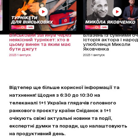
Військовий загинув через
Блазень із сумними о
неякісний турнікет: хто в
історія актора і наро
цьому винен та яким має
улюбленця Миколи
бути джгут
Яковченка
2023 1 випуск
2023 1 випуск
Відтепер ще більше корисної інформації та
натхнення! Щодня з 6:30 до 10:30 на
телеканалі 1+1 Україна глядачів головного
ранкового проєкту країни Сніданок з 1+1
очікують свіжі актуальні новини та події,
експертні думки та поради, що налаштовують
на продуктивний день.