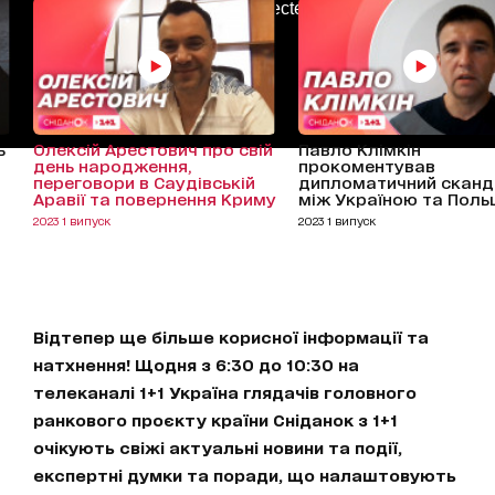
AdBlockDetected!
ь
Олексій Арестович про свій
Павло Клімкін
день народження,
прокоментував
переговори в Саудівській
дипломатичний скан
Аравії та повернення Криму
між Україною та Пол
2023 1 випуск
2023 1 випуск
Відтепер ще більше корисної інформації та
натхнення! Щодня з 6:30 до 10:30 на
телеканалі 1+1 Україна глядачів головного
ранкового проєкту країни Сніданок з 1+1
очікують свіжі актуальні новини та події,
експертні думки та поради, що налаштовують