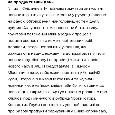
на продуктивний день.
Глядачі Сніданку з 1+1 дізнаватимуться актуальні
новини із різних куточків України у рубриці Головне
на ранок, обговорення найголовніших тем дня у
рубриці Актуальна тема, прогнози й аналітику,
ґрунтовні пояснення міжнародних процесів,
поради експертів та коментарі перших осіб
держави, історії незламних українців, які
захищають нашу державу та допомагають у тилу,
новини шоу-бізнесу і подробиці з життя героїв
нового часу в ЖВЛ Представляє із Тімуром
Мірошниченком, лайфхаки і рецепти у Чоловічій
кухні, інтерв’ю з цікавими гостями та музичні
новинки - усе найважливіше, аби бути готовим до
нового дня. Окрім того, Артур Бабенко розкаже про
ключові події минулого в рубриці Уроки історії,
Костянтин Грубич розповість усе найважливіше
про базові продукти харчування у Знаю-споживаю,