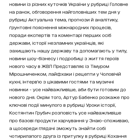
новини із різних куточків України у рубриці Головне
на ранок, обговорення найголовніших тем дня у
рубриці Актуальна тема, прогнози й аналітику,
ґрунтовні пояснення міжнародних процесів,
поради експертів та коментарі перших осіб
держави, історії незламних українців, які
захищають нашу державу та допомагають у тилу,
новини шоу-бізнесу і подробиці з життя героїв
нового часу в ЖВЛ Представляє із Тімуром
Мірошниченком, лайфхаки і рецепти у Чоловічій
кухні, інтерв’ю з цікавими гостями та музичні
новинки - усе найважливіше, аби бути готовим до
нового дня. Окрім того, Артур Бабенко розкаже про
ключові події минулого в рубриці Уроки історії,
Костянтин Грубич розповість усе найважливіше
про базові продукти харчування у Знаю-споживаю,
а щосереди глядачі зможуть знайти собі
чотирилапого друга із притулку в рубриці Кохання