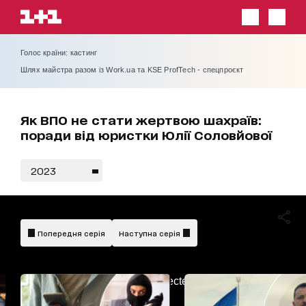
Голос країни: кастинг
Шлях майстра разом із Work.ua та KSE ProfTech - спецпроєкт
Як ВПО не стати жертвою шахраїв:
поради від юристки Юлії Соловйової
2023
Попередня серія
Наступна серія
AdBlockDetected!