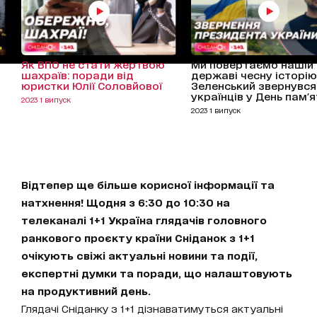
Як ВПО не стати жертвою
Ми повертаємо нашій
шахраїв: поради від
державі чесну історію
юристки Юлії Соловйової
Зеленський звернувся
українців у День пам'я
2023 1 випуск
2023 1 випуск
Відтепер ще більше корисної інформації та
натхнення! Щодня з 6:30 до 10:30 на
телеканалі 1+1 Україна глядачів головного
ранкового проєкту країни Сніданок з 1+1
очікують свіжі актуальні новини та події,
експертні думки та поради, що налаштовують
на продуктивний день.
Глядачі Сніданку з 1+1 дізнаватимуться актуальні