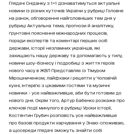
Глядачі Сніданку з 1+1 дізнаватимуться актуальні
новини із різних куточків України у рубриці Головне
на ранок, обговорення найголовніших тем дня у
рубриці Актуальна тема, прогнози й аналітику,
ґрунтовні пояснення міжнародних процесів,
поради експертів та коментарі перших осіб
держави, історії незламних українців, які
захищають нашу державу та допомагають у тилу,
новини шоу-бізнесу і подробиці з життя героїв
нового часу в ЖВЛ Представляє із Тімуром
Мірошниченком, лайфхаки і рецепти у Чоловічій
кухні, інтерв’ю з цікавими гостями та музичні
новинки - усе найважливіше, аби бути готовим до
нового дня. Окрім того, Артур Бабенко розкаже про
ключові події минулого в рубриці Уроки історії,
Костянтин Грубич розповість усе найважливіше
про базові продукти харчування у Знаю-споживаю,
а щосереди глядачі зможуть знайти собі