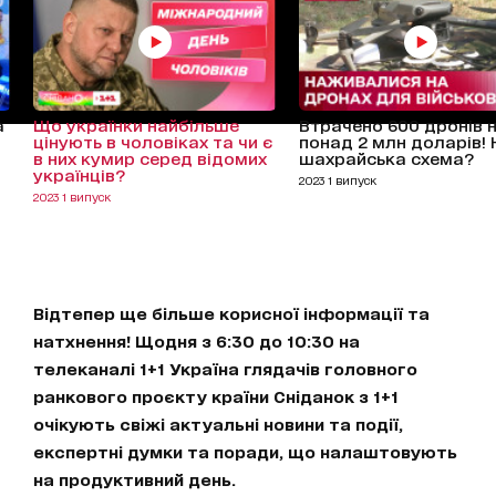
а
Що українки найбільше
Втрачено 600 дронів 
цінують в чоловіках та чи є
понад 2 млн доларів!
в них кумир серед відомих
шахрайська схема?
українців?
2023 1 випуск
2023 1 випуск
Відтепер ще більше корисної інформації та
натхнення! Щодня з 6:30 до 10:30 на
телеканалі 1+1 Україна глядачів головного
ранкового проєкту країни Сніданок з 1+1
очікують свіжі актуальні новини та події,
експертні думки та поради, що налаштовують
на продуктивний день.