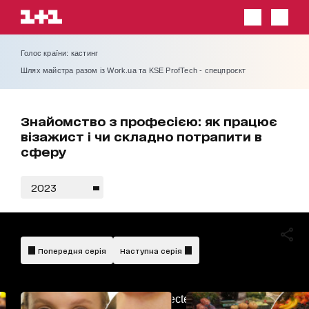
Голос країни: кастинг
Шлях майстра разом із Work.ua та KSE ProfTech - спецпроєкт
Знайомство з професією: як працює
візажист і чи складно потрапити в
сферу
2023
Попередня серія
Наступна серія
AdBlockDetected!