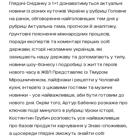
Глядачі Сніданку з 1+1 дізнаватимуться актуальні
новини із різних куточків України у рубриці Головне
на ранок, обговорення найголовніших тем дня у
рубриці Актуальна тема, прогнози й аналітику,
ґрунтовні пояснення міжнародних процесів,
поради експертів та коментарі перших осіб
держави, історії незламних українців, які
захищають нашу державу та допомагають у тилу,
новини шоу-бізнесу і подробиці з життя героїв
нового часу в ЖВЛ Представляє із Тімуром
Мірошниченком, лайфхаки і рецепти у Чоловічій
кухні, інтерв’ю з цікавими гостями та музичні
новинки - усе найважливіше, аби бути готовим до
нового дня. Окрім того, Артур Бабенко розкаже про
ключові події минулого в рубриці Уроки історії,
Костянтин Грубич розповість усе найважливіше
про базові продукти харчування у Знаю-споживаю,
а щосереди глядачі зможуть знайти собі