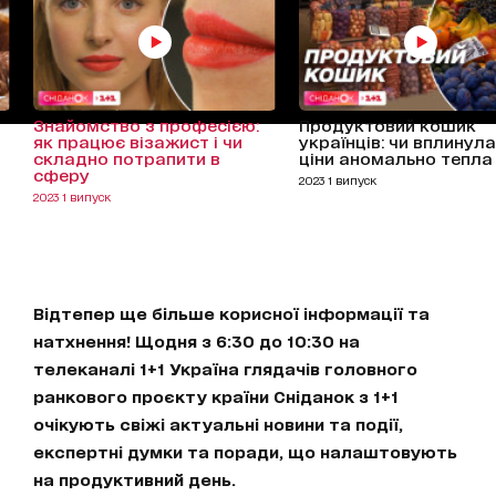
Знайомство з професією:
Продуктовий кошик
як працює візажист і чи
українців: чи вплинула
складно потрапити в
ціни аномально тепла 
сферу
2023 1 випуск
2023 1 випуск
Відтепер ще більше корисної інформації та
натхнення! Щодня з 6:30 до 10:30 на
телеканалі 1+1 Україна глядачів головного
ранкового проєкту країни Сніданок з 1+1
очікують свіжі актуальні новини та події,
експертні думки та поради, що налаштовують
на продуктивний день.