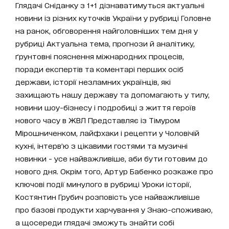
Глядачі Сніданку з 1+1 дізнаватимуться актуальні
новини із різних куточків України у рубриці Головне
на ранок, обговорення найголовніших тем дня у
рубриці Актуальна тема, прогнози й аналітику,
ґрунтовні пояснення міжнародних процесів,
поради експертів та коментарі перших осіб
держави, історії незламних українців, які
захищають нашу державу та допомагають у тилу,
новини шоу-бізнесу і подробиці з життя героїв
нового часу в ЖВЛ Представляє із Тімуром
Мірошниченком, лайфхаки і рецепти у Чоловічій
кухні, інтерв’ю з цікавими гостями та музичні
новинки - усе найважливіше, аби бути готовим до
нового дня. Окрім того, Артур Бабенко розкаже про
ключові події минулого в рубриці Уроки історії,
Костянтин Грубич розповість усе найважливіше
про базові продукти харчування у Знаю-споживаю,
а щосереди глядачі зможуть знайти собі