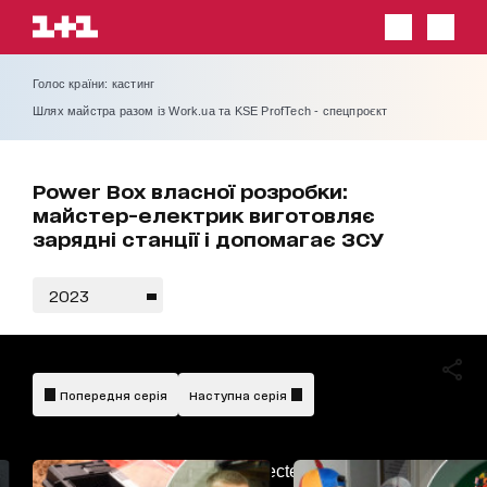
Голос країни: кастинг
Шлях майстра разом із Work.ua та KSE ProfTech - спецпроєкт
Power Box власної розробки:
майстер-електрик виготовляє
зарядні станції і допомагає ЗСУ
2023
Попередня серія
Наступна серія
AdBlockDetected!