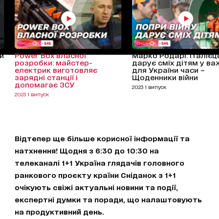
и
Power Box власної
Марко Родарі: італієц
розробки: майстер-
дарує сміх дітям у ва
електрик виготовляє
для України часи –
зарядні станції і
Щоденники війни
допомагає ЗСУ
2023 1 випуск
2023 1 випуск
Відтепер ще більше корисної інформації та
натхнення! Щодня з 6:30 до 10:30 на
телеканалі 1+1 Україна глядачів головного
ранкового проєкту країни Сніданок з 1+1
очікують свіжі актуальні новини та події,
експертні думки та поради, що налаштовують
на продуктивний день.