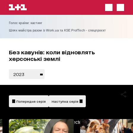
Голос країни: кастинг
Шлях майстра разом із Work.ua та KSE ProfTech - спецпроєкт
Без кавунів: коли відновлять
херсонські землі
2023
Попередня серія
Наступна серія
AdBlockDetected!