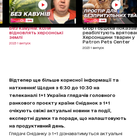
Без кавунів: коли
Єгор Гордєєв показав,
відновлять херсонські
реабілітують врятова
землі
Херсонщини тварин у
Patron Pets Center
2023 1 випуск
2023 1 випуск
Відтепер ще більше корисної інформації та
натхнення! Щодня з 6:30 до 10:30 на
телеканалі 1+1 Україна глядачів головного
ранкового проєкту країни Сніданок з 1+1
очікують свіжі актуальні новини та події,
експертні думки та поради, що налаштовують
на продуктивний день.
Глядачі Сніданку з 1+1 дізнаватимуться актуальні