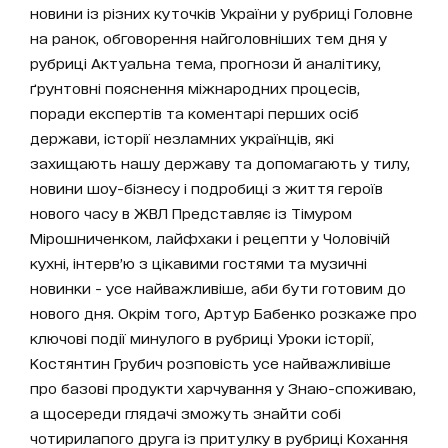
новини із різних куточків України у рубриці Головне
на ранок, обговорення найголовніших тем дня у
рубриці Актуальна тема, прогнози й аналітику,
ґрунтовні пояснення міжнародних процесів,
поради експертів та коментарі перших осіб
держави, історії незламних українців, які
захищають нашу державу та допомагають у тилу,
новини шоу-бізнесу і подробиці з життя героїв
нового часу в ЖВЛ Представляє із Тімуром
Мірошниченком, лайфхаки і рецепти у Чоловічій
кухні, інтерв’ю з цікавими гостями та музичні
новинки - усе найважливіше, аби бути готовим до
нового дня. Окрім того, Артур Бабенко розкаже про
ключові події минулого в рубриці Уроки історії,
Костянтин Грубич розповість усе найважливіше
про базові продукти харчування у Знаю-споживаю,
а щосереди глядачі зможуть знайти собі
чотирилапого друга із притулку в рубриці Кохання