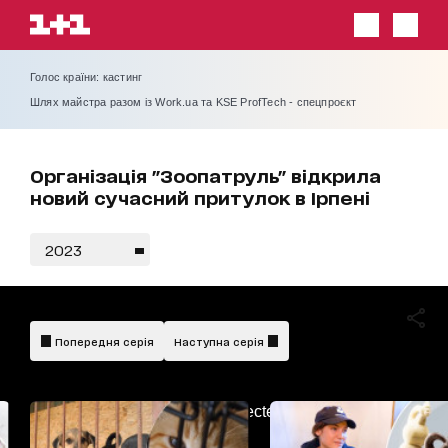
Голос країни: кастинг
Шлях майстра разом із Work.ua та KSE ProfTech - спецпроєкт
Організація "Зоопатруль" відкрила
новий сучасний притулок в Ірпені
2023
Попередня серія
Наступна серія
AdBlockDetected!