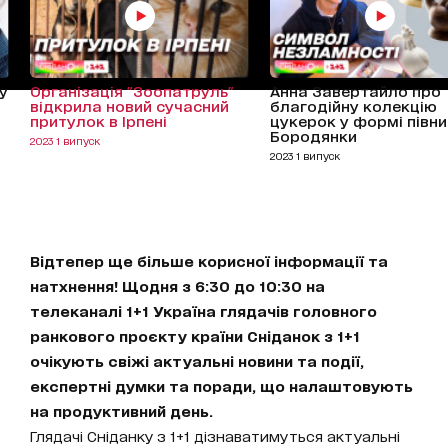
у
Організація "Зоопатруль"
Анна Завертайло про
відкрила новий сучасний
благодійну колекцію
притулок в Ірпені
цукерок у формі півни
Бородянки
2023 1 випуск
2023 1 випуск
Відтепер ще більше корисної інформації та
натхнення! Щодня з 6:30 до 10:30 на
телеканалі 1+1 Україна глядачів головного
ранкового проєкту країни Сніданок з 1+1
очікують свіжі актуальні новини та події,
експертні думки та поради, що налаштовують
на продуктивний день.
Глядачі Сніданку з 1+1 дізнаватимуться актуальні