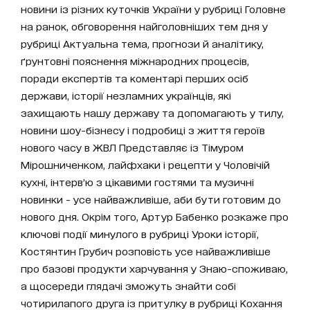
новини із різних куточків України у рубриці Головне
на ранок, обговорення найголовніших тем дня у
рубриці Актуальна тема, прогнози й аналітику,
ґрунтовні пояснення міжнародних процесів,
поради експертів та коментарі перших осіб
держави, історії незламних українців, які
захищають нашу державу та допомагають у тилу,
новини шоу-бізнесу і подробиці з життя героїв
нового часу в ЖВЛ Представляє із Тімуром
Мірошниченком, лайфхаки і рецепти у Чоловічій
кухні, інтерв’ю з цікавими гостями та музичні
новинки - усе найважливіше, аби бути готовим до
нового дня. Окрім того, Артур Бабенко розкаже про
ключові події минулого в рубриці Уроки історії,
Костянтин Грубич розповість усе найважливіше
про базові продукти харчування у Знаю-споживаю,
а щосереди глядачі зможуть знайти собі
чотирилапого друга із притулку в рубриці Кохання