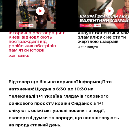
Історична реставрація: в
Акаунт Валентини Ха
Києві відновлюють
зламали: як не стати
постраждалі від
жертвою шахраїв
російських обстрілів
2023 1 випуск
пам'ятки історії
2023 1 випуск
Відтепер ще більше корисної інформації та
натхнення! Щодня з 6:30 до 10:30 на
телеканалі 1+1 Україна глядачів головного
ранкового проєкту країни Сніданок з 1+1
очікують свіжі актуальні новини та події,
експертні думки та поради, що налаштовують
на продуктивний день.