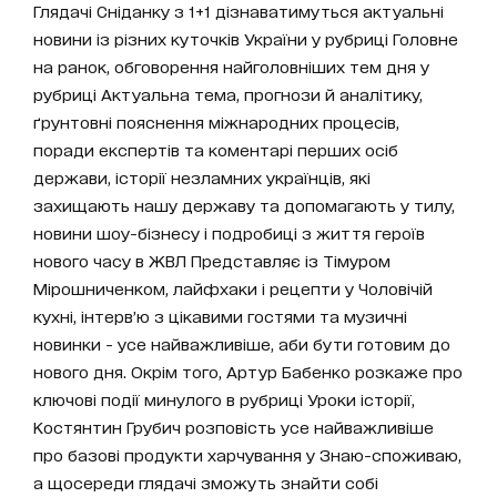
Глядачі Сніданку з 1+1 дізнаватимуться актуальні
новини із різних куточків України у рубриці Головне
на ранок, обговорення найголовніших тем дня у
рубриці Актуальна тема, прогнози й аналітику,
ґрунтовні пояснення міжнародних процесів,
поради експертів та коментарі перших осіб
держави, історії незламних українців, які
захищають нашу державу та допомагають у тилу,
новини шоу-бізнесу і подробиці з життя героїв
нового часу в ЖВЛ Представляє із Тімуром
Мірошниченком, лайфхаки і рецепти у Чоловічій
кухні, інтерв’ю з цікавими гостями та музичні
новинки - усе найважливіше, аби бути готовим до
нового дня. Окрім того, Артур Бабенко розкаже про
ключові події минулого в рубриці Уроки історії,
Костянтин Грубич розповість усе найважливіше
про базові продукти харчування у Знаю-споживаю,
а щосереди глядачі зможуть знайти собі