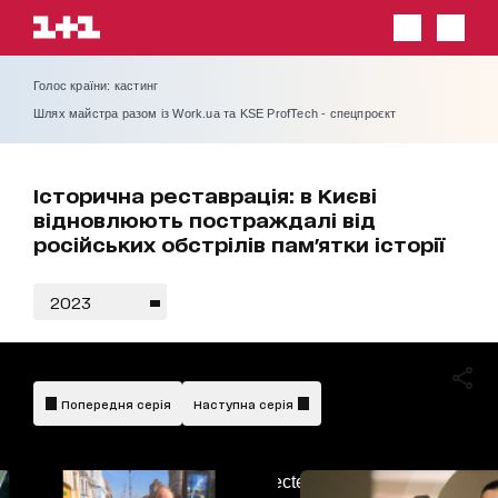
Голос країни: кастинг
Шлях майстра разом із Work.ua та KSE ProfTech - спецпроєкт
Історична реставрація: в Києві
відновлюють постраждалі від
російських обстрілів пам'ятки історії
2023
Попередня серія
Наступна серія
AdBlockDetected!