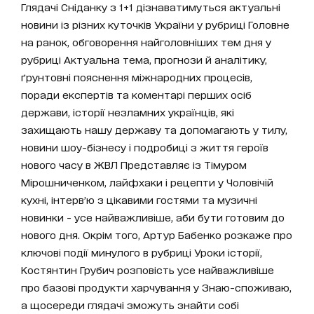
Глядачі Сніданку з 1+1 дізнаватимуться актуальні
новини із різних куточків України у рубриці Головне
на ранок, обговорення найголовніших тем дня у
рубриці Актуальна тема, прогнози й аналітику,
ґрунтовні пояснення міжнародних процесів,
поради експертів та коментарі перших осіб
держави, історії незламних українців, які
захищають нашу державу та допомагають у тилу,
новини шоу-бізнесу і подробиці з життя героїв
нового часу в ЖВЛ Представляє із Тімуром
Мірошниченком, лайфхаки і рецепти у Чоловічій
кухні, інтерв’ю з цікавими гостями та музичні
новинки - усе найважливіше, аби бути готовим до
нового дня. Окрім того, Артур Бабенко розкаже про
ключові події минулого в рубриці Уроки історії,
Костянтин Грубич розповість усе найважливіше
про базові продукти харчування у Знаю-споживаю,
а щосереди глядачі зможуть знайти собі