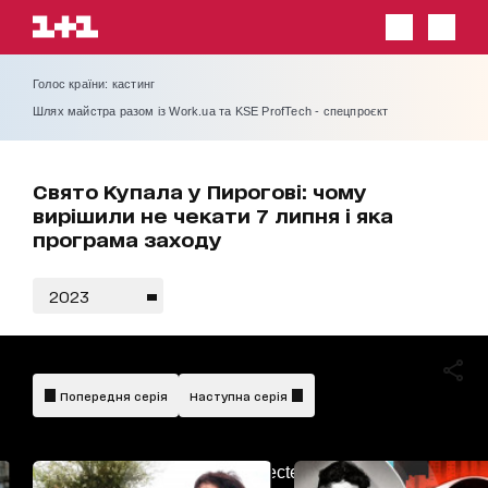
Голос країни: кастинг
Шлях майстра разом із Work.ua та KSE ProfTech - спецпроєкт
Свято Купала у Пирогові: чому
вирішили не чекати 7 липня і яка
програма заходу
2023
Попередня серія
Наступна серія
AdBlockDetected!