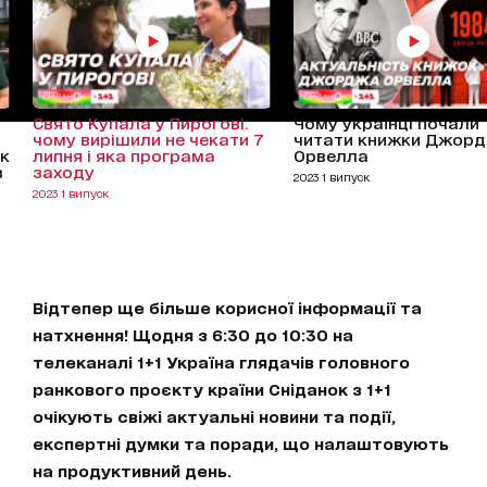
Свято Купала у Пирогові:
Чому українці почали
чому вирішили не чекати 7
читати книжки Джор
к
липня і яка програма
Орвелла
з
заходу
2023 1 випуск
2023 1 випуск
Відтепер ще більше корисної інформації та
натхнення! Щодня з 6:30 до 10:30 на
телеканалі 1+1 Україна глядачів головного
ранкового проєкту країни Сніданок з 1+1
очікують свіжі актуальні новини та події,
експертні думки та поради, що налаштовують
на продуктивний день.