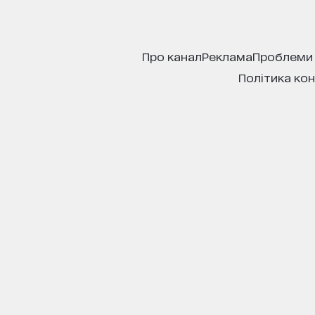
про канал
реклама
проблеми
політика ко