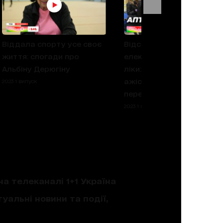
Віддала спорту усе своє
Відсьогодні вводять
життя: спогади про
електронні рецепти на
Альбіну Дерюгіну
ліки: чому спричинився
ажіотаж і чи варто
2023 1 випуск
переживати
2023 1 випуск
на телеканалі 1+1 Україна
уальні новини та події,