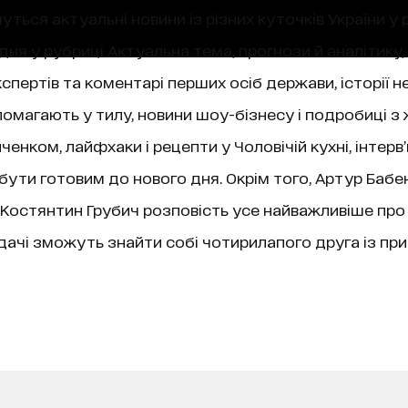
уться актуальні новини із різних куточків України у 
ня у рубриці Актуальна тема, прогнози й аналітику,
пертів та коментарі перших осіб держави, історії не
магають у тилу, новини шоу-бізнесу і подробиці з 
нком, лайфхаки і рецепти у Чоловічій кухні, інтерв
 бути готовим до нового дня. Окрім того, Артур Бабе
ї, Костянтин Грубич розповість усе найважливіше про
чі зможуть знайти собі чотирилапого друга із при