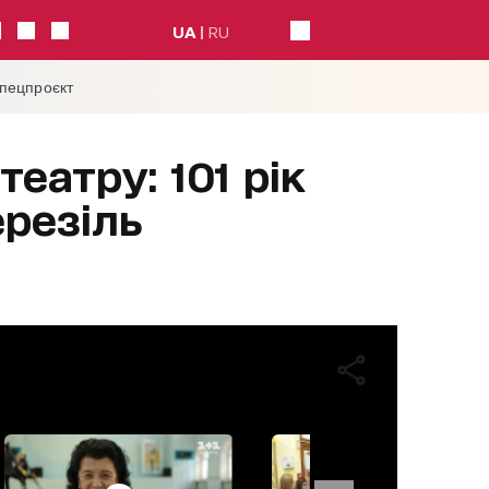
UA
RU
спецпроєкт
театру: 101 рік
ерезіль