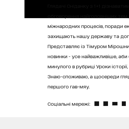
Глядачі Сніданку з 1+1 дізнаватим
обговорення найголовніших тем д
міжнародних процесів, поради екс
захищають нашу державу та допо
Представляє із Тімуром Мірошниче
новинки - усе найважливіше, аби
минулого в рубриці Уроки історі
Знаю-споживаю, а щосереди гляда
першого гав-мяу.
Соціальні мережі: