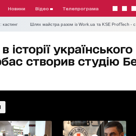
Новини
відео
телепрограма
: кастинг
Шлях майстра разом із Work.ua та KSE ProfTech - 
в історії українського 
бас створив студію Б