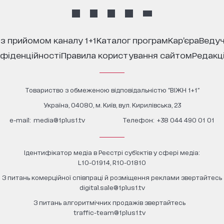
 з прийомом каналу 1+1
каталог програм
кар’єра
ведуч
нфіденційності
правила користування сайтом
редакц
Товариство з обмеженою відповідальністю "ВІЖН 1+1"
Україна, 04080, м. Київ, вул. Кирилівська, 23
е-mail:
media@1plus1.tv
Телефон:
+38 044 490 01 01
Ідентифікатор медіа в Реєстрі суб’єктів у сфері медіа:
L10-01914, R10-01810
З питань комерційної співпраці й розміщення реклами звертайтесь
digital.sale@1plus1.tv
З питань алгоритмічних продажів звертайтесь
traffic-team@1plus1.tv