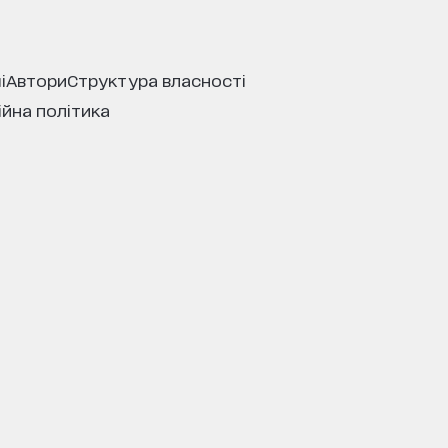
і
автори
структура власності
ійна політика