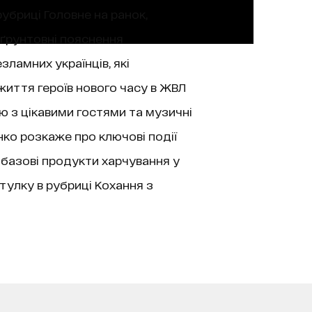
рубриці Головне на ранок,
 ґрунтовні пояснення
зламних українців, які
життя героїв нового часу в ЖВЛ
’ю з цікавими гостями та музичні
нко розкаже про ключові події
 базові продукти харчування у
тулку в рубриці Кохання з