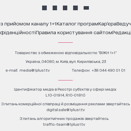
 з прийомом каналу 1+1
каталог програм
кар’єра
ведуч
нфіденційності
правила користування сайтом
редакц
Товариство з обмеженою відповідальністю "ВІЖН 1+1"
Україна, 04080, м. Київ, вул. Кирилівська, 23
е-mail:
media@1plus1.tv
Телефон:
+38 044 490 01 01
Ідентифікатор медіа в Реєстрі суб’єктів у сфері медіа:
L10-01914, R10-01810
З питань комерційної співпраці й розміщення реклами звертайтесь
digital.sale@1plus1.tv
З питань алгоритмічних продажів звертайтесь
traffic-team@1plus1.tv