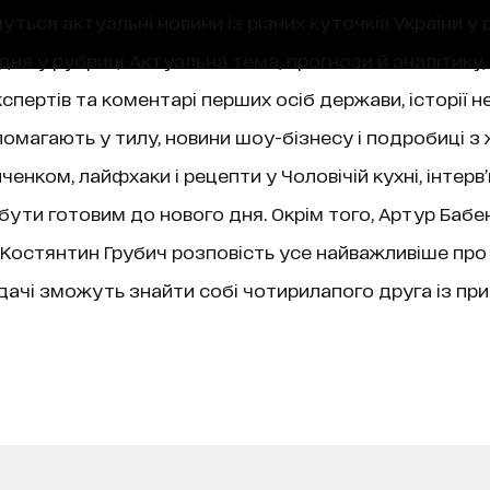
уться актуальні новини із різних куточків України у 
ня у рубриці Актуальна тема, прогнози й аналітику,
пертів та коментарі перших осіб держави, історії не
магають у тилу, новини шоу-бізнесу і подробиці з 
нком, лайфхаки і рецепти у Чоловічій кухні, інтерв
 бути готовим до нового дня. Окрім того, Артур Бабе
ї, Костянтин Грубич розповість усе найважливіше про
чі зможуть знайти собі чотирилапого друга із при