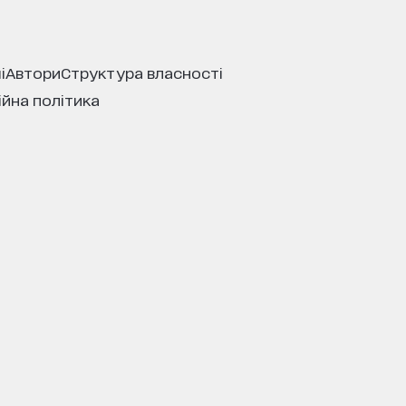
і
автори
структура власності
ійна політика