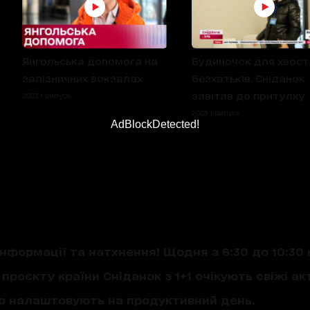
Янгольська допомога на
Будиночок для хвост
залізничних вокзалах
безхатьків: Сніданок
завітав до притулку
2023 1 випуск
2023 1 випуск
AdBlockDetected!
нформації та натхнення! Щодня з 6:30 до 10:30 
проєкту країни Сніданок з 1+1 очікують свіжі акт
що налаштовують на продуктивний день.