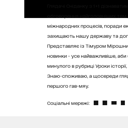
Глядачі Сніданку з 1+1 дізнаватим
обговорення найголовніших тем д
міжнародних процесів, поради екс
захищають нашу державу та допо
Представляє із Тімуром Мірошниче
новинки - усе найважливіше, аби
минулого в рубриці Уроки історі
Знаю-споживаю, а щосереди гляда
першого гав-мяу.
Соціальні мережі: