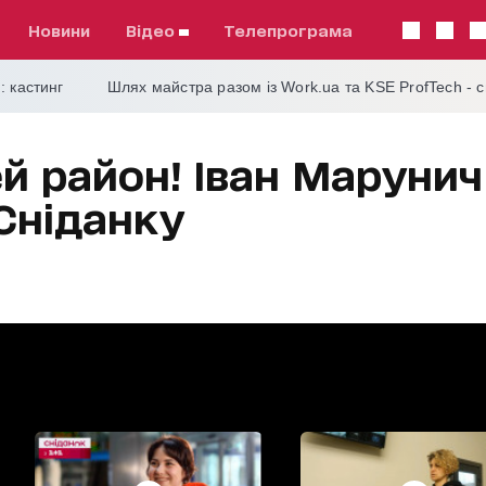
Новини
відео
телепрограма
: кастинг
Шлях майстра разом із Work.ua та KSE ProfTech - 
й район! Іван Марунич
 Сніданку