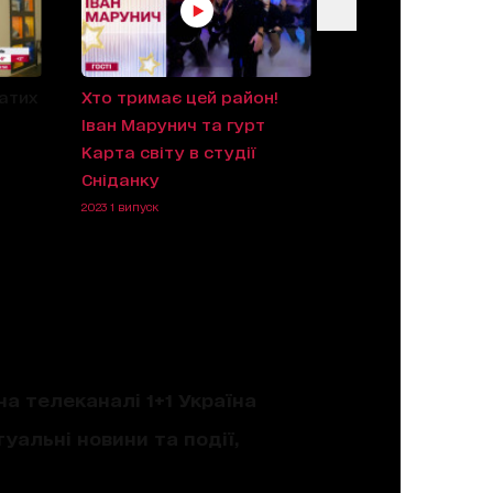
атих
Хто тримає цей район!
Іван Марунич та гурт
Карта світу в студії
Сніданку
2023 1 випуск
на телеканалі 1+1 Україна
уальні новини та події,