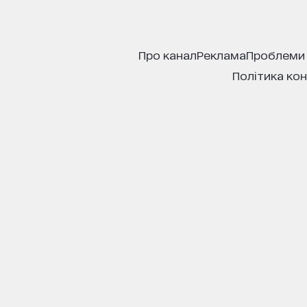
про канал
реклама
проблеми
політика ко