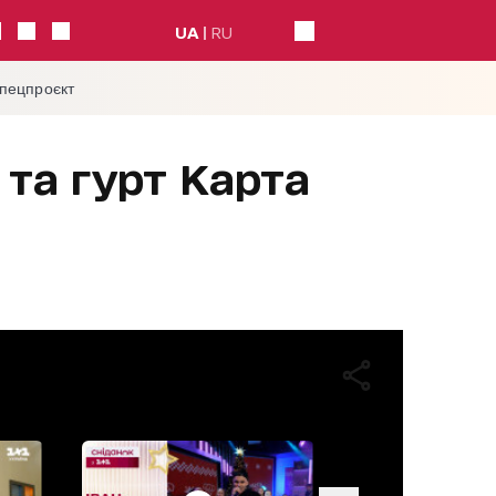
UA
RU
спецпроєкт
 та гурт Карта