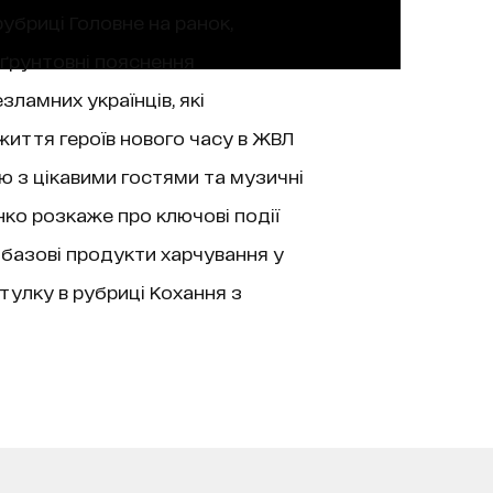
рубриці Головне на ранок,
 ґрунтовні пояснення
зламних українців, які
життя героїв нового часу в ЖВЛ
’ю з цікавими гостями та музичні
нко розкаже про ключові події
 базові продукти харчування у
тулку в рубриці Кохання з