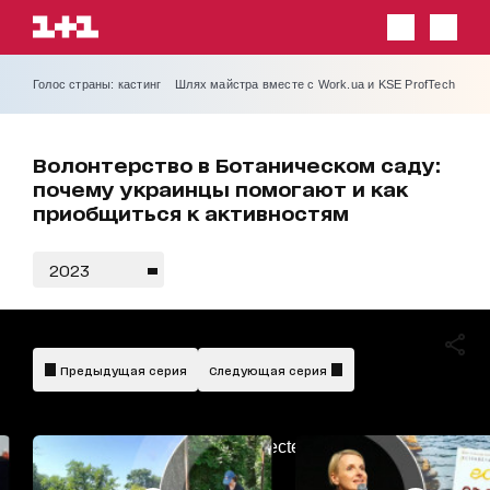
Голос страны: кастинг
Шлях майстра вместе с Work.ua и KSE ProfTech
Волонтерство в Ботаническом саду:
почему украинцы помогают и как
приобщиться к активностям
2023
Предыдущая серия
Следующая серия
AdBlockDetected!