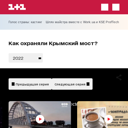
Голос страны: кастинг
Шлях майстра вместе с Work.ua и KSE ProfTech
Как охраняли Крымский мост?
2022
Предыдущая серия
Следующая серия
AdBlockDetected!