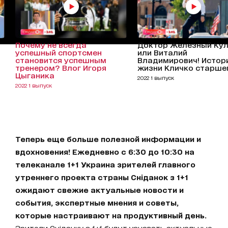
Почему не всегда
Доктор Железный Кул
успешный спортсмен
или Виталий
становится успешным
Владимирович! Истор
тренером? Влог Игоря
жизни Кличко старше
Цыганика
2022 1 выпуск
2022 1 выпуск
Теперь еще больше полезной информации и
вдохновения! Ежедневно с 6:30 до 10:30 на
телеканале 1+1 Украина зрителей главного
утреннего проекта страны Сніданок з 1+1
ожидают свежие актуальные новости и
события, экспертные мнения и советы,
которые настраивают на продуктивный день.
Зрители Сніданку з 1+1 будут узнавать актуальные