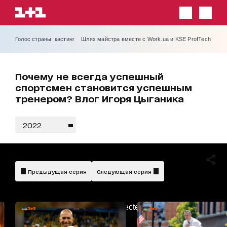
Голос страны: кастинг
Шлях майстра вместе с Work.ua и KSE ProfTech
Почему не всегда успешный
спортсмен становится успешным
тренером? Влог Игоря Цыганика
2022
Предыдущая серия
Следующая серия
AdBlockDetected!