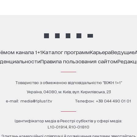
иёмом канала 1+1
каталог программ
карьера
ведущие
иденциальности
правила пользования сайтом
редак
Товариство з обмеженою відповідальністю "ВІЖН 1+1"
Україна, 04080, м. Київ, вул. Кирилівська, 23
е-mail:
media@1plus1.tv
Телефон:
+38 044 490 01 01
Ідентифікатор медіа в Реєстрі суб’єктів у сфері медіа:
L10-01914, R10-01810
З питань комерційної співпраці й розміщення реклами звертайтесь