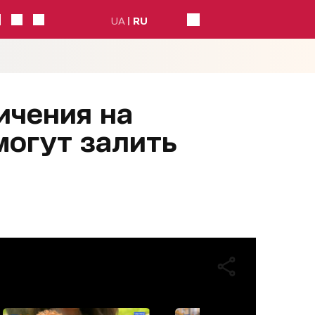
UA
RU
ичения на
могут залить