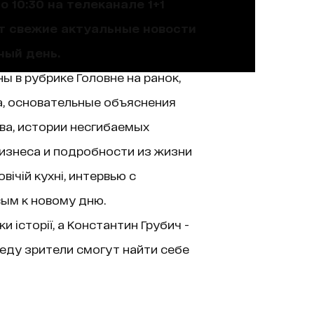
 10:30 на телеканале 1+1
ют свежие актуальные новости
ный день.
ы в рубрике Головне на ранок,
а, основательные объяснения
ва, истории несгибаемых
изнеса и подробности из жизни
ічій кухні, интервью с
вым к новому дню.
історії, а Константин Грубич -
еду зрители смогут найти себе