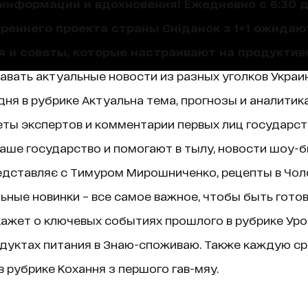
нформации и вдохновения! Ежедневно с 6:30 до
треннего проекта страны Сніданок з 1+1 ожида
я и советы, которые настраивают на продуктив
навать актуальные новости из разных уголков Украин
ня в рубрике Актуальна тема, прогнозы и аналитик
ты экспертов и комментарии первых лиц государст
аше государство и помогают в тылу, новости шоу-б
едставляє с Тимуром Мирошниченко, рецепты в Чолов
ные новинки – все самое важное, чтобы быть гото
ажет о ключевых событиях прошлого в рубрике Уроки 
дуктах питания в Знаю-споживаю. Также каждую ср
 рубрике Кохання з першого гав-мяу.