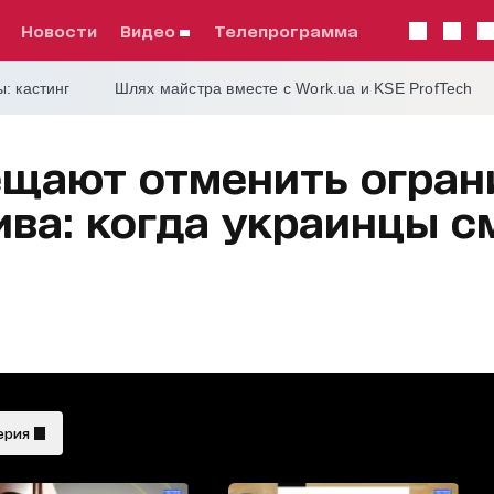
Новости
видео
телепрограмма
: кастинг
Шлях майстра вместе с Work.ua и KSE ProfTech
ещают отменить огран
ива: когда украинцы с
ерия