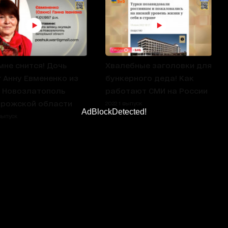
мне снится! Дочь
Хвалебные заголовки для
 Анну Евмененко из
бункерного деда! Как
 Новозлатополь
работают СМИ на России
рожской области
2022 1 выпуск
AdBlockDetected!
 выпуск