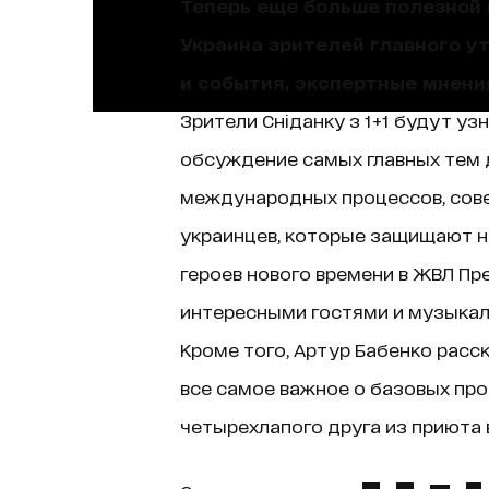
Теперь еще больше полезной и
Украина зрителей главного у
и события, экспертные мнени
Зрители Сніданку з 1+1 будут уз
обсуждение самых главных тем д
международных процессов, сове
украинцев, которые защищают н
героев нового времени в ЖВЛ Пр
интересными гостями и музыкаль
Кроме того, Артур Бабенко расск
все самое важное о базовых про
четырехлапого друга из приюта в