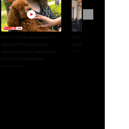
Как спасти животных от
Где найти лучшие
жары? Разобралась
украинские фильмы?
журналистка Сниданка
2022 1 выпуск
Кристина Быковец
2022 1 выпуск