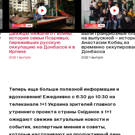
!
Дважды бежали от войны:
Были грандиозные пл
т
история семьи Псаревых,
на выпускной – истор
переживших русскую
Анастасии Кобец из
оккупацию на Донбассе и в
временно оккупирова
Ирпене
Донбасса
2022 1 выпуск
2022 1 выпуск
Теперь еще больше полезной информации и
вдохновения! Ежедневно с 6:30 до 10:30 на
телеканале 1+1 Украина зрителей главного
утреннего проекта страны Сніданок з 1+1
ожидают свежие актуальные новости и
события, экспертные мнения и советы,
которые настраивают на продуктивный день.