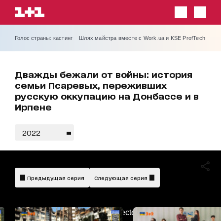
Голос страны: кастинг
Шлях майстра вместе с Work.ua и KSE ProfTech
Дважды бежали от войны: история
семьи Псаревых, переживших
русскую оккупацию на Донбассе и в
Ирпене
2022
Предыдущая серия
Следующая серия
AdBlockDetected!