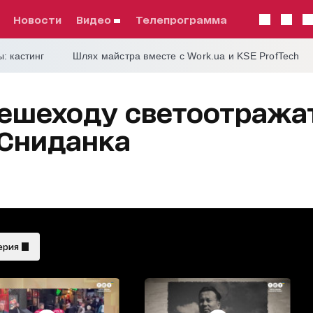
Новости
видео
телепрограмма
: кастинг
Шлях майстра вместе с Work.ua и KSE ProfTech
ешеходу светоотража
Сниданка
ерия