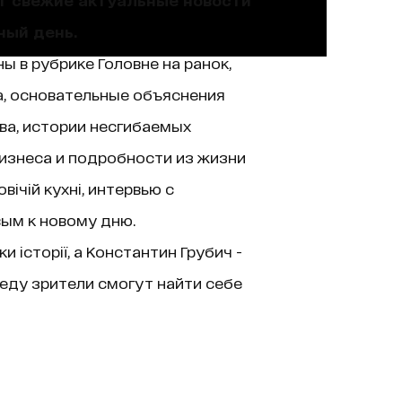
ный день.
ы в рубрике Головне на ранок,
а, основательные объяснения
ва, истории несгибаемых
изнеса и подробности из жизни
ічій кухні, интервью с
вым к новому дню.
історії, а Константин Грубич -
еду зрители смогут найти себе