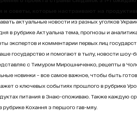
я и советы, которые настраивают на продуктив
навать актуальные новости из разных уголков Украин
ня в рубрике Актуальна тема, прогнозы и аналитик
ты экспертов и комментарии первых лиц государст
аше государство и помогают в тылу, новости шоу-б
едставляє с Тимуром Мирошниченко, рецепты в Чолов
ные новинки – все самое важное, чтобы быть гото
ажет о ключевых событиях прошлого в рубрике Уроки 
дуктах питания в Знаю-споживаю. Также каждую ср
 рубрике Кохання з першого гав-мяу.