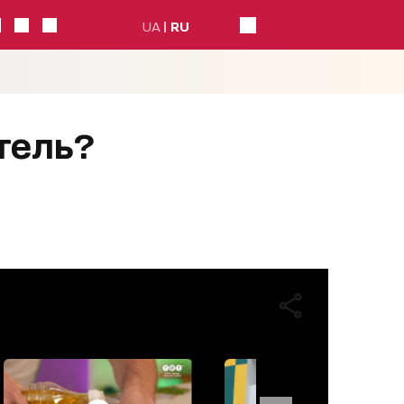
UA
RU
тель?