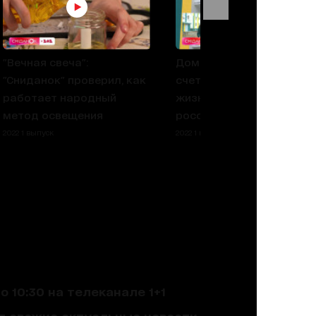
"Вечная свеча":
Дом восстановили за
"Сниданок" проверил, как
счет государства! Новая
работает народный
жизнь многоэтажки пос
метод освещения
российского обстрела
2022 1 выпуск
2022 1 выпуск
 10:30 на телеканале 1+1
ют свежие актуальные новости