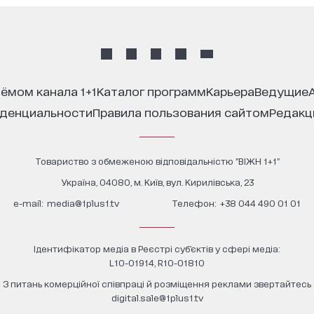
иёмом канала 1+1
каталог программ
карьера
ведущие
иденциальности
правила пользования сайтом
редак
Товариство з обмеженою відповідальністю "ВІЖН 1+1"
Україна, 04080, м. Київ, вул. Кирилівська, 23
е-mail:
media@1plus1.tv
Телефон:
+38 044 490 01 01
Ідентифікатор медіа в Реєстрі суб’єктів у сфері медіа:
L10-01914, R10-01810
З питань комерційної співпраці й розміщення реклами звертайтесь
digital.sale@1plus1.tv