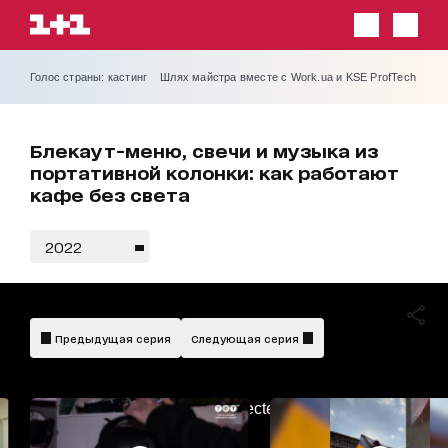
Голос страны: кастинг
Шлях майстра вместе с Work.ua и KSE ProfTech
Блекаут-меню, свечи и музыка из
портативной колонки: как работают
кафе без света
2022
Предыдущая серия
Следующая серия
AdBlockDetected!