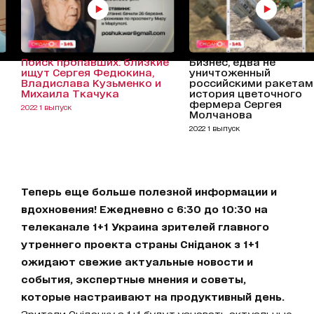
Поиск пропавших: близкие
Бизнес, едва не
ищут Сергея Федюкина,
уничтоженный
Владислава Кузьменко и
российскими ракетам
Михаила Ткачука
история цветочного
фермера Сергея
2022 1 выпуск
Молчанова
2022 1 выпуск
Теперь еще больше полезной информации и
вдохновения! Ежедневно с 6:30 до 10:30 на
телеканале 1+1 Украина зрителей главного
утреннего проекта страны Сніданок з 1+1
ожидают свежие актуальные новости и
события, экспертные мнения и советы,
которые настраивают на продуктивный день.
Зрители Сніданку з 1+1 будут узнавать актуальные