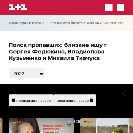
Голос страны: кастинг
Шлях майстра вместе с Work.ua и KSE ProfTech
Поиск пропавших: близкие ищут
Сергея Федюкина, Владислава
Кузьменко и Михаила Ткачука
2022
Предыдущая серия
Следующая серия
AdBlockDetected!