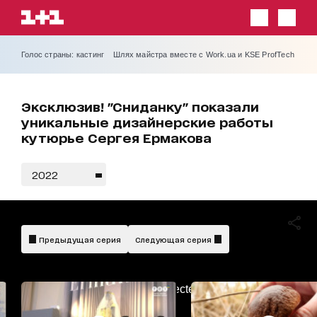
Голос страны: кастинг
Шлях майстра вместе с Work.ua и KSE ProfTech
Эксклюзив! "Сниданку" показали
уникальные дизайнерские работы
кутюрье Сергея Ермакова
2022
Предыдущая серия
Следующая серия
AdBlockDetected!