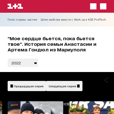
Голос страны: кастинг
Шлях майстра вместе с Work.ua и KSE ProfTech
"Мое сердце бьется, пока бьется
твое". История семьи Анастасии и
Артема Гондюл из Мариуполя
2022
Предыдущая серия
Следующая серия
AdBlockDetected!