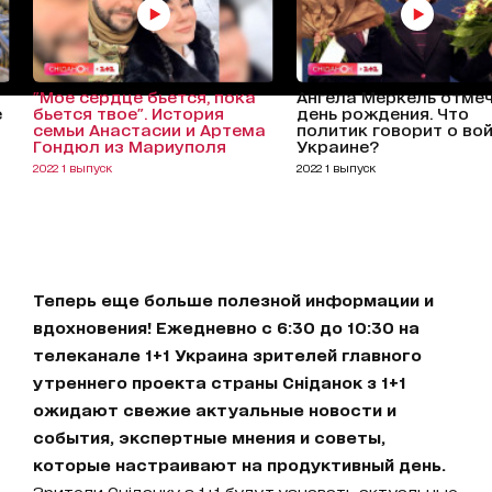
"Мое сердце бьется, пока
Ангела Меркель отме
е
бьется твое". История
день рождения. Что
семьи Анастасии и Артема
политик говорит о вой
Гондюл из Мариуполя
Украине?
2022 1 выпуск
2022 1 выпуск
Теперь еще больше полезной информации и
вдохновения! Ежедневно с 6:30 до 10:30 на
телеканале 1+1 Украина зрителей главного
утреннего проекта страны Сніданок з 1+1
ожидают свежие актуальные новости и
события, экспертные мнения и советы,
которые настраивают на продуктивный день.
Зрители Сніданку з 1+1 будут узнавать актуальные