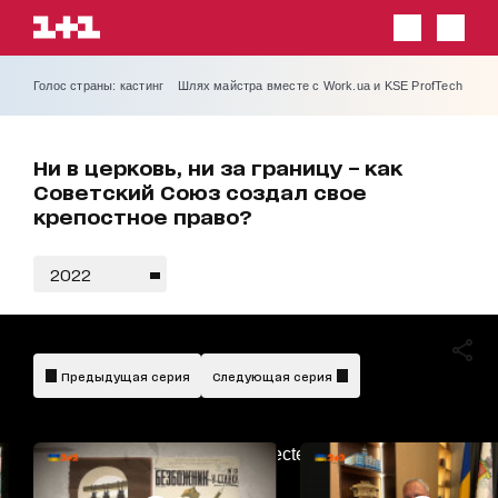
Голос страны: кастинг
Шлях майстра вместе с Work.ua и KSE ProfTech
Ни в церковь, ни за границу – как
Советский Союз создал свое
крепостное право?
2022
Предыдущая серия
Следующая серия
AdBlockDetected!