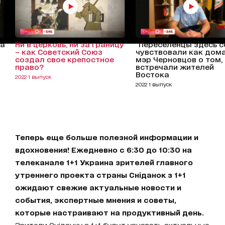
 а
Ни в церковь, ни за границу
"Переселенцы здесь с
– как Советский Союз
чувствовали как дома
создал свое крепостное
мэр Черновцов о том,
право?
встречали жителей
Востока
2022 1 выпуск
2022 1 выпуск
Теперь еще больше полезной информации и
вдохновения! Ежедневно с 6:30 до 10:30 на
телеканале 1+1 Украина зрителей главного
утреннего проекта страны Сніданок з 1+1
ожидают свежие актуальные новости и
события, экспертные мнения и советы,
которые настраивают на продуктивный день.
Зрители Сніданку з 1+1 будут узнавать актуальные