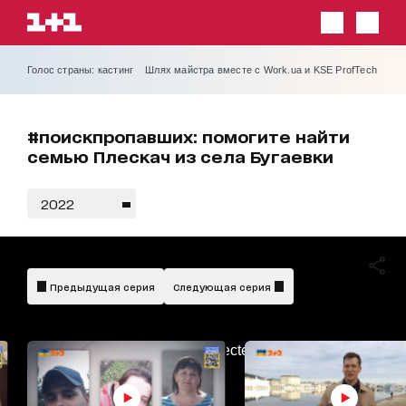
Голос страны: кастинг
Шлях майстра вместе с Work.ua и KSE ProfTech
#поискпропавших: помогите найти
семью Плескач из села Бугаевки
2022
Предыдущая серия
Следующая серия
AdBlockDetected!