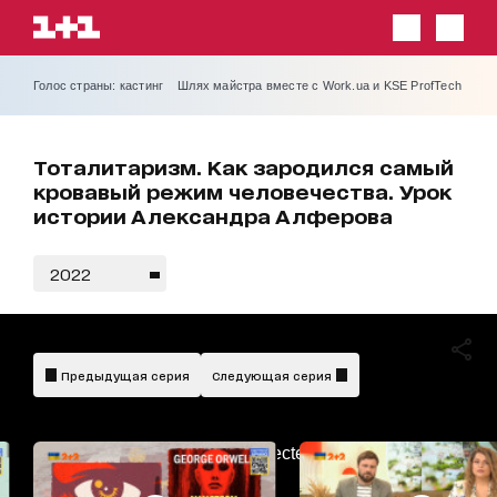
Голос страны: кастинг
Шлях майстра вместе с Work.ua и KSE ProfTech
Тоталитаризм. Как зародился самый
кровавый режим человечества. Урок
истории Александра Алферова
2022
Предыдущая серия
Следующая серия
AdBlockDetected!