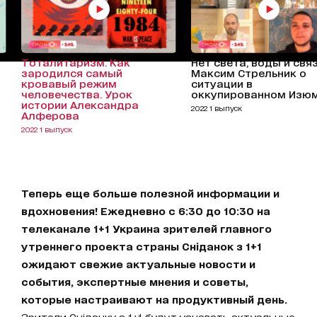
Тоталитаризм. Как
Нет света, воды и связ
зародился самый
Максим Стрельник о
кровавый режим
ситуации в
человечества. Урок
оккупированном Изю
истории Александра
2022 1 выпуск
Алферова
2022 1 выпуск
Теперь еще больше полезной информации и
вдохновения! Ежедневно с 6:30 до 10:30 на
телеканале 1+1 Украина зрителей главного
утреннего проекта страны Сніданок з 1+1
ожидают свежие актуальные новости и
события, экспертные мнения и советы,
которые настраивают на продуктивный день.
Зрители Сніданку з 1+1 будут узнавать актуальные