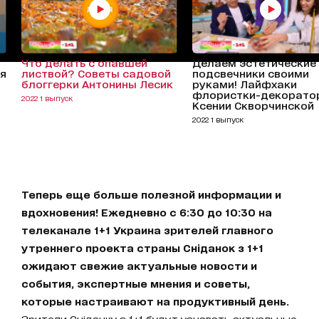
Что делать с опавшей
Делаем эстетические
я
листвой? Советы садовой
подсвечники своими
блоггерки Антонины Лесик
руками! Лайфхаки
флористки-декорато
2022 1 выпуск
Ксении Скворчинской
2022 1 выпуск
Теперь еще больше полезной информации и
вдохновения! Ежедневно с 6:30 до 10:30 на
телеканале 1+1 Украина зрителей главного
утреннего проекта страны Сніданок з 1+1
ожидают свежие актуальные новости и
события, экспертные мнения и советы,
которые настраивают на продуктивный день.
Зрители Сніданку з 1+1 будут узнавать актуальные