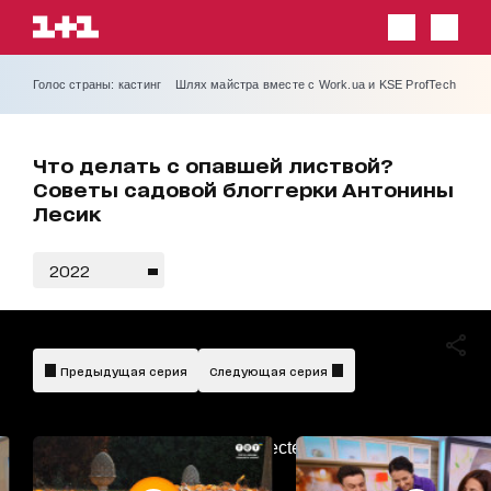
Голос страны: кастинг
Шлях майстра вместе с Work.ua и KSE ProfTech
Что делать с опавшей листвой?
Советы садовой блоггерки Антонины
Лесик
2022
Предыдущая серия
Следующая серия
AdBlockDetected!