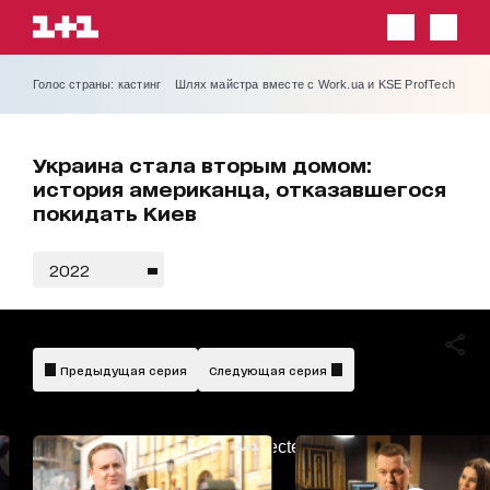
Голос страны: кастинг
Шлях майстра вместе с Work.ua и KSE ProfTech
Украина стала вторым домом:
история американца, отказавшегося
покидать Киев
2022
Предыдущая серия
Следующая серия
AdBlockDetected!