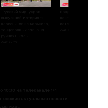
"Русский мир" украл
Бандеровский смузи или
выпускной: История 11-
коктейль Молотова. Уро
классников из Харькова,
истории
танцевавших вальс на
2022 1 выпуск
руинах школы
2022 1 выпуск
 10:30 на телеканале 1+1
ют свежие актуальные новости
ный день.