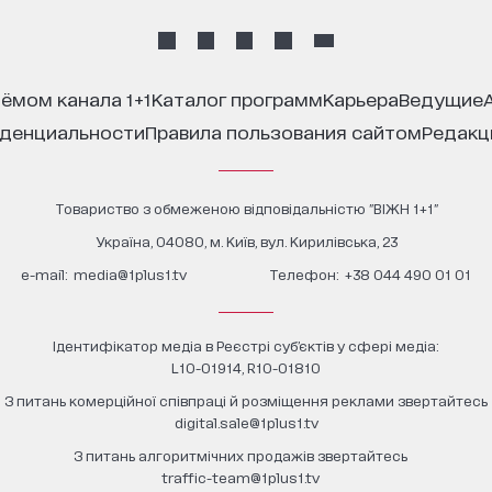
иёмом канала 1+1
каталог программ
карьера
ведущие
иденциальности
правила пользования сайтом
редак
Товариство з обмеженою відповідальністю "ВІЖН 1+1"
Україна, 04080, м. Київ, вул. Кирилівська, 23
е-mail:
media@1plus1.tv
Телефон:
+38 044 490 01 01
Ідентифікатор медіа в Реєстрі суб’єктів у сфері медіа:
L10-01914, R10-01810
З питань комерційної співпраці й розміщення реклами звертайтесь
digital.sale@1plus1.tv
З питань алгоритмічних продажів звертайтесь
traffic-team@1plus1.tv