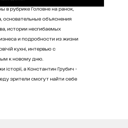
ы в рубрике Головне на ранок,
а, основательные объяснения
ва, истории несгибаемых
изнеса и подробности из жизни
ічій кухні, интервью с
вым к новому дню.
історії, а Константин Грубич -
еду зрители смогут найти себе