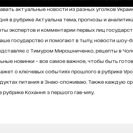
навать актуальные новости из разных уголков Украин
ня в рубрике Актуальна тема, прогнозы и аналитик
ты экспертов и комментарии первых лиц государст
аше государство и помогают в тылу, новости шоу-б
едставляє с Тимуром Мирошниченко, рецепты в Чолов
ные новинки – все самое важное, чтобы быть гото
ажет о ключевых событиях прошлого в рубрике Уроки 
дуктах питания в Знаю-споживаю. Также каждую ср
 рубрике Кохання з першого гав-мяу.