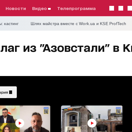
Новости
видео
телепрограмма
: кастинг
Шлях майстра вместе с Work.ua и KSE ProfTech
аг из "Азовстали" в 
ерия