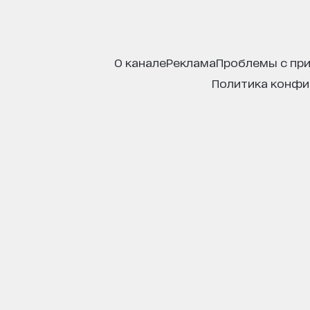
о канале
реклама
проблемы с пр
политика конф