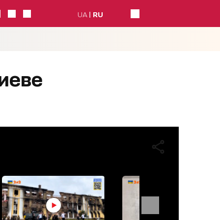
UA
RU
Киеве