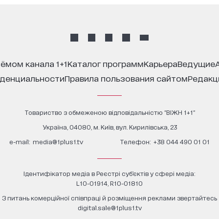
иёмом канала 1+1
каталог программ
карьера
ведущие
иденциальности
правила пользования сайтом
редак
Товариство з обмеженою відповідальністю "ВІЖН 1+1"
Україна, 04080, м. Київ, вул. Кирилівська, 23
е-mail:
media@1plus1.tv
Телефон:
+38 044 490 01 01
Ідентифікатор медіа в Реєстрі суб’єктів у сфері медіа:
L10-01914, R10-01810
З питань комерційної співпраці й розміщення реклами звертайтесь
digital.sale@1plus1.tv