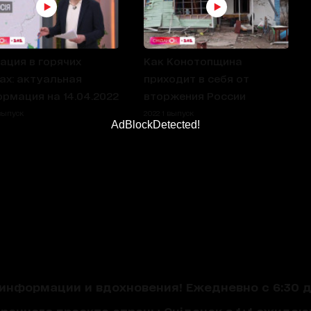
ация в горячих
Как Конотопщина
ах: актуальная
приходит в себя от
рмация на 14.04.2022
вторжения России
 выпуск
2022 1 выпуск
AdBlockDetected!
нформации и вдохновения! Ежедневно с 6:30 до
треннего проекта страны Сніданок з 1+1 ожида