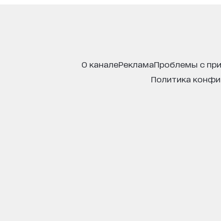
о канале
реклама
проблемы с пр
политика конф