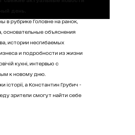
ный день.
ы в рубрике Головне на ранок,
а, основательные объяснения
ва, истории несгибаемых
изнеса и подробности из жизни
ічій кухні, интервью с
вым к новому дню.
історії, а Константин Грубич -
еду зрители смогут найти себе