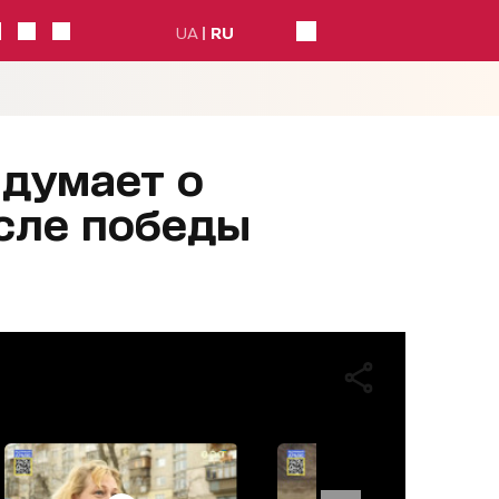
UA
RU
 думает о
осле победы