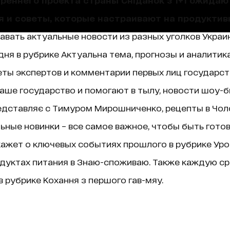
я и советы, которые настраивают на продуктив
навать актуальные новости из разных уголков Украин
ня в рубрике Актуальна тема, прогнозы и аналитик
ты экспертов и комментарии первых лиц государст
аше государство и помогают в тылу, новости шоу-б
едставляє с Тимуром Мирошниченко, рецепты в Чолов
ные новинки – все самое важное, чтобы быть гото
ажет о ключевых событиях прошлого в рубрике Уроки 
дуктах питания в Знаю-споживаю. Также каждую ср
 рубрике Кохання з першого гав-мяу.