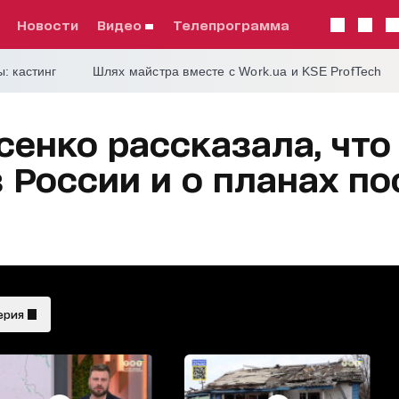
Новости
видео
телепрограмма
: кастинг
Шлях майстра вместе с Work.ua и KSE ProfTech
енко рассказала, что
 России и о планах п
ерия