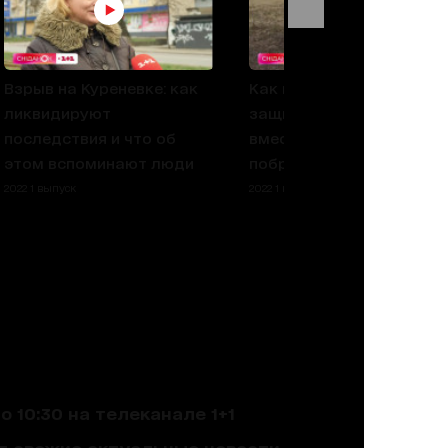
Взрыв на Куреневке: как
Как наши военные
ликвидируют
защищают Украину
последствия и что об
вместе с хвостатыми
этом вспоминают люди
побратимами
2022 1 выпуск
2022 1 выпуск
 10:30 на телеканале 1+1
ют свежие актуальные новости