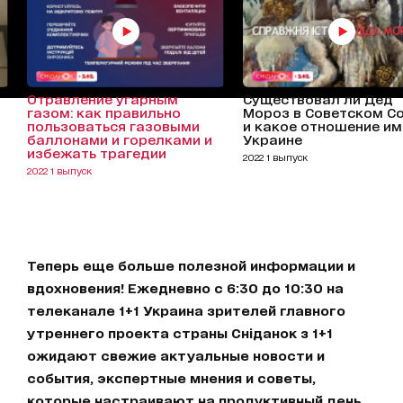
Отравление угарным
Существовал ли Дед
газом: как правильно
Мороз в Советском С
пользоваться газовыми
и какое отношение им
баллонами и горелками и
Украине
избежать трагедии
2022 1 выпуск
2022 1 выпуск
Теперь еще больше полезной информации и
вдохновения! Ежедневно с 6:30 до 10:30 на
телеканале 1+1 Украина зрителей главного
утреннего проекта страны Сніданок з 1+1
ожидают свежие актуальные новости и
события, экспертные мнения и советы,
которые настраивают на продуктивный день.