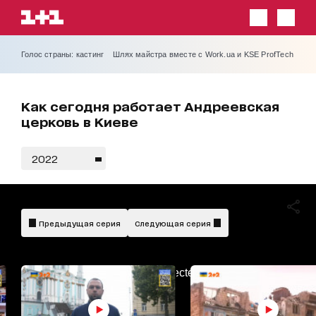
Голос страны: кастинг
Шлях майстра вместе с Work.ua и KSE ProfTech
Как сегодня работает Андреевская
церковь в Киеве
2022
Предыдущая серия
Следующая серия
AdBlockDetected!