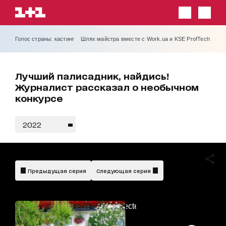
Голос страны: кастинг
Шлях майстра вместе с Work.ua и KSE ProfTech
Лучший палисадник, найдись!
Журналист рассказал о необычном
конкурсе
2022
Предыдущая серия
Следующая серия
AdBlockDetected!