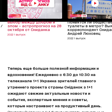
Выбор между добром и
Появятся ли обществ
 /
злом – астропрогноз на 28
туалеты в метро? Вы
октября от Сниданка
корреспондент Снида
Андрей Люховец
2022 1 выпуск
2022 1 выпуск
Теперь еще больше полезной информации и
вдохновения! Ежедневно с 6:30 до 10:30 на
телеканале 1+1 Украина зрителей главного
утреннего проекта страны Сніданок з 1+1
ожидают свежие актуальные новости и
события, экспертные мнения и советы,
которые настраивают на продуктивный день.
Зрители Сніданку з 1+1 будут узнавать актуальные