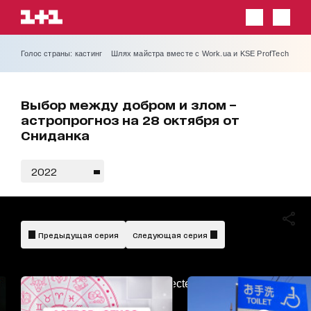
Голос страны: кастинг
Шлях майстра вместе с Work.ua и KSE ProfTech
Выбор между добром и злом –
астропрогноз на 28 октября от
Сниданка
2022
Предыдущая серия
Следующая серия
AdBlockDetected!