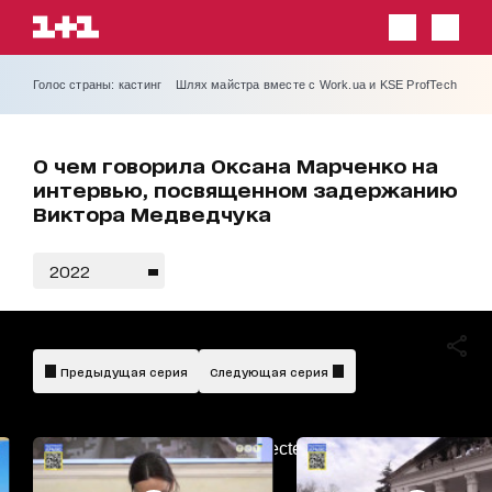
Голос страны: кастинг
Шлях майстра вместе с Work.ua и KSE ProfTech
О чем говорила Оксана Марченко на
интервью, посвященном задержанию
Виктора Медведчука
2022
Предыдущая серия
Следующая серия
AdBlockDetected!