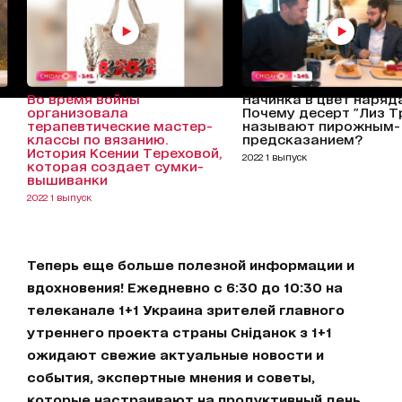
Во время войны
Начинка в цвет наряд
организовала
Почему десерт "Лиз Т
терапевтические мастер-
называют пирожным-
классы по вязанию.
предсказанием?
История Ксении Тереховой,
2022 1 выпуск
которая создает сумки-
вышиванки
2022 1 выпуск
Теперь еще больше полезной информации и
вдохновения! Ежедневно с 6:30 до 10:30 на
телеканале 1+1 Украина зрителей главного
утреннего проекта страны Сніданок з 1+1
ожидают свежие актуальные новости и
события, экспертные мнения и советы,
которые настраивают на продуктивный день.