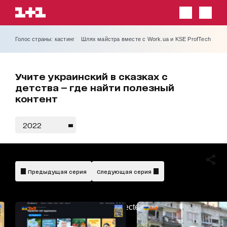
Голос страны: кастинг
Шлях майстра вместе с Work.ua и KSE ProfTech
Учите украинский в сказках с
детства — где найти полезный
контент
2022
Предыдущая серия
Следующая серия
AdBlockDetected!