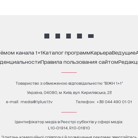
иёмом канала 1+1
каталог программ
карьера
ведущие
иденциальности
правила пользования сайтом
редак
Товариство з обмеженою відповідальністю "ВІЖН 1+1"
Україна, 04080, м. Київ, вул. Кирилівська, 23
е-mail:
media@1plus1.tv
Телефон:
+38 044 490 01 01
Ідентифікатор медіа в Реєстрі суб’єктів у сфері медіа:
L10-01914, R10-01810
З питань комерційної співпраці й розміщення реклами звертайтесь