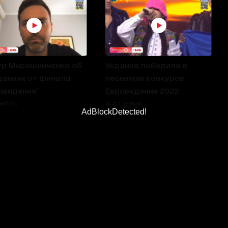
р Мирошниченко об
Украина победила в
аниях от финала
песенном конкурсе
овидения"
Евровидение 2022
 выпуск
2022 1 выпуск
AdBlockDetected!