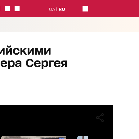
UA
RU
сийскими
ера Сергея