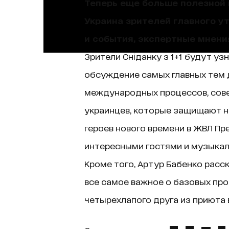
Теперь еще больше полезной и
Украина зрителей главного у
и события, экспертные мнени
Зрители Сніданку з 1+1 будут уз
обсуждение самых главных тем д
международных процессов, сове
украинцев, которые защищают н
героев нового времени в ЖВЛ Пр
интересными гостями и музыкаль
Кроме того, Артур Бабенко расск
все самое важное о базовых про
четырехлапого друга из приюта в