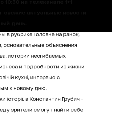
 10:30 на телеканале 1+1
ют свежие актуальные новости
ный день.
ы в рубрике Головне на ранок,
а, основательные объяснения
ва, истории несгибаемых
изнеса и подробности из жизни
ічій кухні, интервью с
вым к новому дню.
історії, а Константин Грубич -
еду зрители смогут найти себе