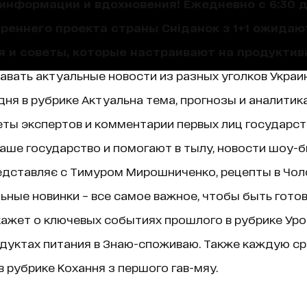
нформации и вдохновения! Ежедневно с 6:30 до
треннего проекта страны Сніданок з 1+1 ожида
я и советы, которые настраивают на продуктив
навать актуальные новости из разных уголков Украин
ня в рубрике Актуальна тема, прогнозы и аналитик
ты экспертов и комментарии первых лиц государст
аше государство и помогают в тылу, новости шоу-б
едставляє с Тимуром Мирошниченко, рецепты в Чолов
ные новинки – все самое важное, чтобы быть гото
ажет о ключевых событиях прошлого в рубрике Уроки 
дуктах питания в Знаю-споживаю. Также каждую ср
 рубрике Кохання з першого гав-мяу.