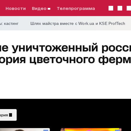
Новости
видео
телепрограмма
: кастинг
Шлях майстра вместе с Work.ua и KSE ProfTech
 не уничтоженный рос
тория цветочного ферм
ерия