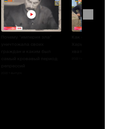
Почему "империя зла"
Как сейчас живет
уничтожала своих
Харьков и всего ли
граждан и каким был
хватает городу
самый кровавый период
2022 1 выпуск
репрессий
2022 1 выпуск